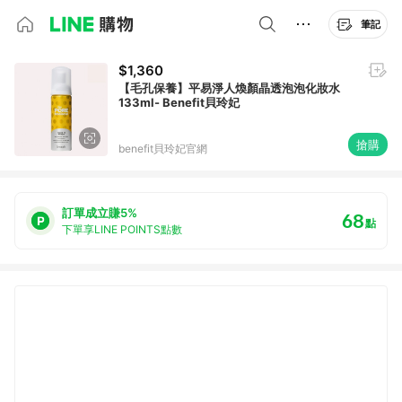
筆記
$1,360
【毛孔保養】平易淨人煥顏晶透泡泡化妝水
133ml- Benefit貝玲妃
搶購
benefit貝玲妃官網
訂單成立賺5%
68
點
下單享LINE POINTS點數