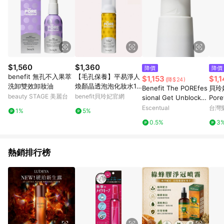
$1,560
$1,360
降價
降價
benefit 無孔不入果萃
【毛孔保養】平易淨人
$1,153
$1,1
(降$24)
洗卸雙效卸妝油
煥顏晶透泡泡化妝水13
Benefit The POREfes
貝玲妃 
3ml- Benefit貝玲妃
beauty STAGE 美麗台
benefit貝玲妃官網
sional Get Unblocked
Por
- Pore clearing Make
重定
Escentual
台灣
1%
5%
up Removing Cleansi
0.5%
3
ng Oil 147ml
熱銷排行榜