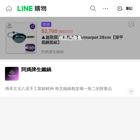
筆記
降價
$2,700
(降$200)
▲超取限定▲第八代 Armarpot 28cm【深平
商品已停售
底鍋套組】
阿媽牌生鐵鍋
阿媽牌生鐵鍋
傳承古法八道手工製鍋精神 每支鐵鍋都是獨一無二的限量品