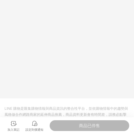
LINE 購物是匯集購物情報與商品資訊的整合性平台，並依購物情報中的趨勢與
風格做合作網路商家的延伸商品推薦，商品資料更新會有時間差，請務必點擊
商品至各合作網路商家，確認現售價與購物條件，一切資訊以合作廠商網頁為
商品已停售
準。
加入筆記
設定到價通知