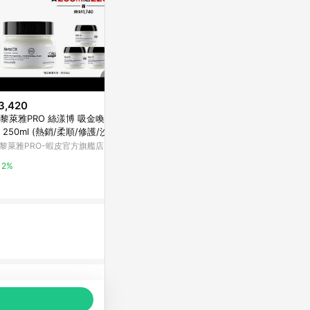
3,420
限時加碼
歷史低價
黎萊雅PRO 絲漾博 吸金喚彩髮
$9
$199
(降$50)
 250ml (熱銷/柔順/修護/沙龍)
護髮精油 💊 亮澤護髮精油 免洗
韓國isLea
 官方旗艦店
黎萊雅PRO-蝦皮官方旗艦店
髮油 護髮膠囊 香水膠囊 護髮油
瑰蜜100ml
護髮 香氛護髮精油 免沖洗護髮
蝦皮購物
萬家福線上購
2%
香水護髮 牛油果護髮油
6.8%
15%
品推薦，商品資料更新會有