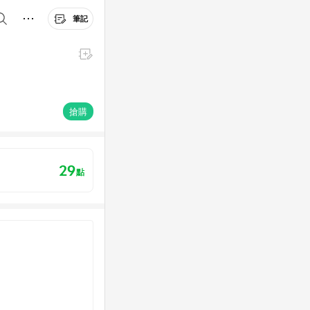
筆記
搶購
29
點