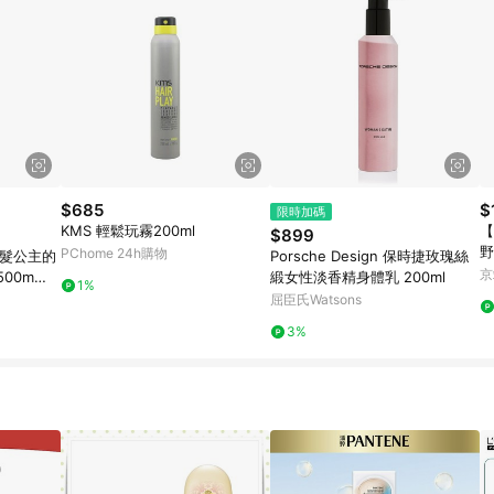
$685
$
限時加碼
KMS 輕鬆玩霧200ml
【
$899
野
PChome 24h購物
s 長髮公主的
Porsche Design 保時捷玫瑰絲
京
00m
緞女性淡香精身體乳 200ml
1%
屈臣氏Watsons
3%