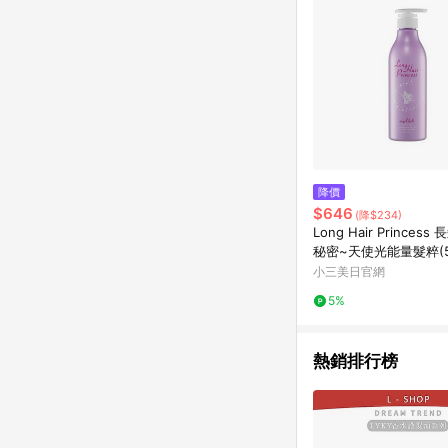
降價
$646
(降$234)
Long Hair Princes
秘密~天使光能量髮粹(5
l) 護髮
小三美日官網
5%
熱銷排行榜