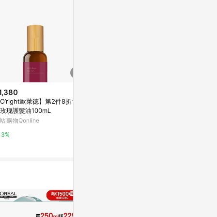
1,380
降價
降價
O’right歐萊德】第2件8折★曠
$540
$1,081
(降$40)
(降$22
玫瑰護髮油100mL
【MALENE 媚齡】平衡淨緻蓬彈
Philip Kingsl
站i購物Qonline
洗髮露 360ml
p Anti-Dand
ml
東森購物 ETMall
Escentual
3%
0.5%
0.5%