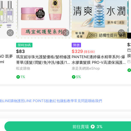
$
限時加碼
降價
巴
$83
$329
(降$66)
膜
END 凱夢
瑪宣妮珍珠光護髮優格/髮梢修護
PANTENE潘婷爆水精華系列-爆
|
ml
巴
菁華/護髮/潤髮/免沖洗/修護/180
水膠囊髮膜 PRO-V高濃保濕護髮
g/罐/免沖洗
髮膜 水潤修護型12ML*8（新舊
蝦皮購物
康是美網購eShop
包裝隨機出貨）
1%
5%
動
LINE購物護照
LINE POINTS點數紅包
賺點教學
常見問題
聯絡我們
物情報與商品資訊的整合性平台，並依購物情報中的趨勢與風格做合作網路商家的延伸商
前往賣場
3%
至各合作網路商家，確認現售價與購物條件，一切資訊以合作廠商網頁為準。