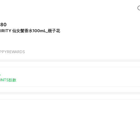
980
AIRITY 仙女髮香水100mL_梔子花
PPYREWARDS
%
OINTS點數