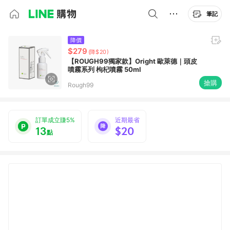
筆記
降價
$279
(降$20)
【ROUGH99獨家款】Oright 歐萊德｜頭皮
噴霧系列 枸杞噴霧 50ml
搶購
Rough99
訂單成立賺5%
近期最省
13
$20
點