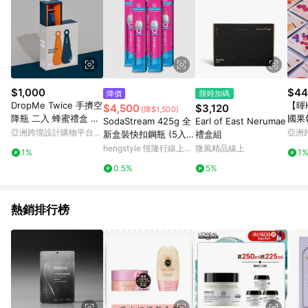
$1,000
$44
降價
限時加碼
DropMe Twice 手擠空
【暉
$4,500
$3,120
(降$1,500)
降瓶 二入 蜂蜜禮盒 龍
國果
SodaStream 425g 全
Earl of East Nerumae
眼蜜+荔枝
體驗
亞洲跨境設計購物平台
亞洲
新盒裝快扣鋼瓶 (5入
禮盒組
Pinkoi
Pinko
組)
hengstyle 恆隆行線上購
微風精品線上
1%
1
物
0.5%
5%
熱銷排行榜