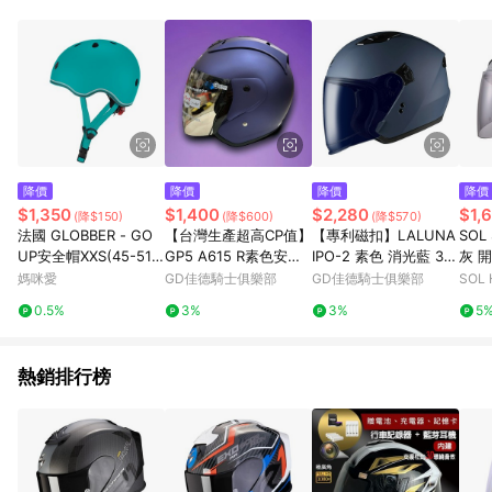
級的帽款，共同點則是全數通過安全認證，包括美國 DOT、台灣
CNS 及 CNS 加強型，與部分歐洲 ECE，在車禍中保護許多使用
者的人身安全。 在安全性外，突顯個人風格的安全帽彩繪也很重
要。 彩繪是 SOL Helmets 的強項之一，最知名的彩繪獨角獸，
是許多人入手的第一款 SOL Helmets 產品。 我們以時尚品牌的
角度設計彩繪，不論是大膽率性的主題彩繪，簡潔俐落的色塊風
格，或是適合女性的清新風格，SOL Helmets 都能滿足您的需
求。 在企業社會責任方面，除了 MIT 台灣製造，SOL Helmets
也無償地到大專院校進行交通安全宣導，內容包含「如何正確挑
降價
降價
降價
降價
選安全帽」，及「如何正確配戴安全帽」等內容，教導使用者做
$1,350
$1,400
$2,280
$1,
(降$150)
(降$600)
(降$570)
好騎乘前的防護工作，降低事故傷害。 SOL Helmets 陪伴許多
法國 GLOBBER - GO
【台灣生產超高CP值】
【專利磁扣】LALUNA
SOL
消費者成長，從學生到上班族，從騎車到開車，您的平安就是
UP安全帽XXS(45-51C
GP5 A615 R素色安全
IPO-2 素色 消光藍 3/4
灰 
SOL Helmets 最大的價值。 同時，我們也持續徵求合作夥伴，
M)-莫蘭迪藍綠
帽 消光迷幻紫 3/4罩安
罩安全帽
媽咪愛
GD佳德騎士俱樂部
GD佳德騎士俱樂部
SOL 
如果您有代理或經銷意願，歡迎與我們聯繫，共同為道路安全盡
全帽
一份心力。
0.5%
3%
3%
5
熱銷排行榜