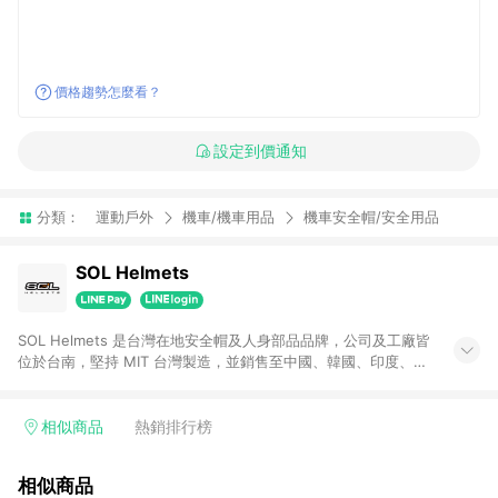
價格趨勢怎麼看？
設定到價通知
分類：
運動戶外
機車/機車用品
機車安全帽/安全用品
SOL Helmets
SOL Helmets 是台灣在地安全帽及人身部品品牌，公司及工廠皆
位於台南，堅持 MIT 台灣製造，並銷售至中國、韓國、印度、俄
羅斯、菲律賓、智利等國家。 MIT 的堅持，讓我們可以用最快的
速度服務消費者，客服品質業界聞名。 從 1976 年開始，公司歷
經 30 多年代工歷練，2005 年成立自有品牌 SOL Helmets。
相似商品
熱銷排行榜
SOL 在拉丁文中的意思為「太陽」，象徵品牌的年輕與熱血，是
您出遊與通勤時的好戰友，也是守護者。 身為守護者，安全性是
相似商品
基本要求。SOL Helmets 針對不同使用者提供不同樣式及防護等