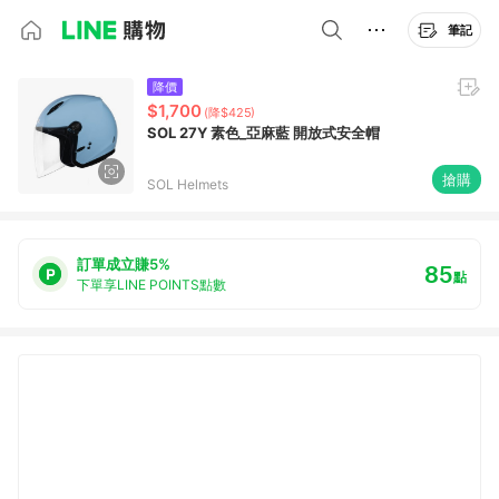
筆記
降價
$1,700
(降$425)
SOL 27Y 素色_亞麻藍 開放式安全帽
搶購
SOL Helmets
訂單成立賺5%
85
點
下單享LINE POINTS點數