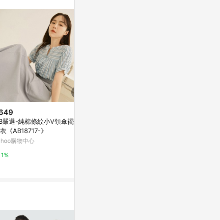
649
降價
限時加碼
B嚴選-純棉條紋小V領傘襬拋袖
$899
$550
(降$901)
衣《AB18717-》
(S) mo bo 亞麻開岔傘擺魚尾白
鬆緊荷葉袖雪
ahoo購物中心
色洋裝
OB嚴選
二拾衫TWENTYTHREE
1%
10%
2%