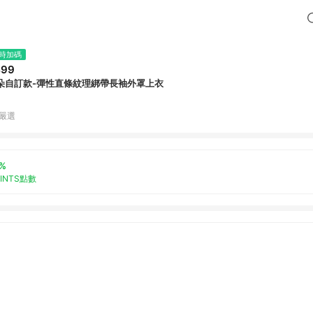
時加碼
499
朵自訂款-彈性直條紋理綁帶長袖外罩上衣
B嚴選
%
OINTS點數