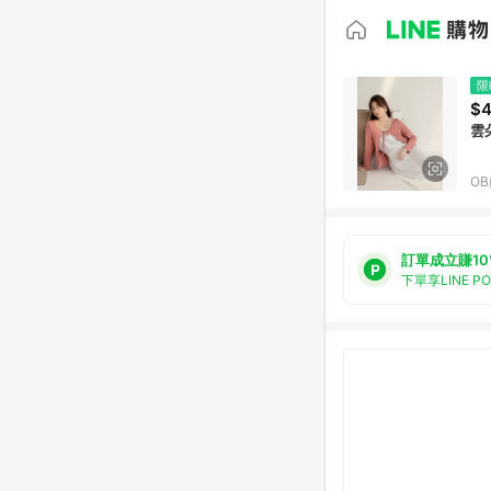
限
$
雲
O
訂單成立賺10
下單享LINE P