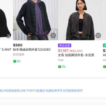
$980
歷史低價
 S KNIT
秋冬薄絨休閑外套122428C
$1,197
$
(降$2,302)
默然服飾
女裝 短版圓領外套-水洗黑
A
Gap
a
2%
2%
動
LINE購物護照
LINE POINTS點數紅包
賺點教學
常見問題
聯絡我們