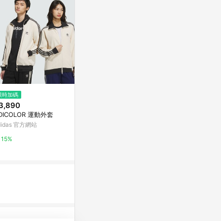
限時加碼
限時加碼
限時加碼
3,890
$1,180
$850
DICOLOR 運動外套
率性翻領斜襟拉鍊長版外套
V領雙層綁帶
上衣
didas 官方網站
OB嚴選
OB嚴選
15%
10%
10%