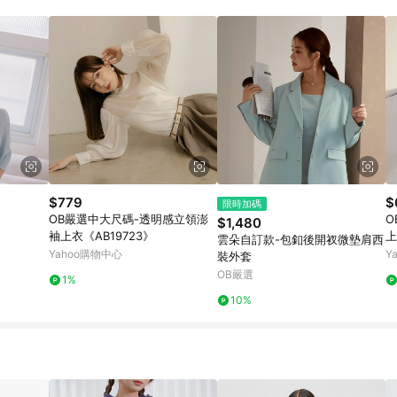
$779
$
限時加碼
OB嚴選中大尺碼-透明感立領澎
O
$1,480
袖上衣《AB19723》
上
雲朵自訂款-包釦後開衩微墊肩西
Yahoo購物中心
Y
裝外套
OB嚴選
1%
10%