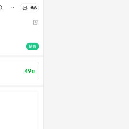
筆記
搶購
49
點