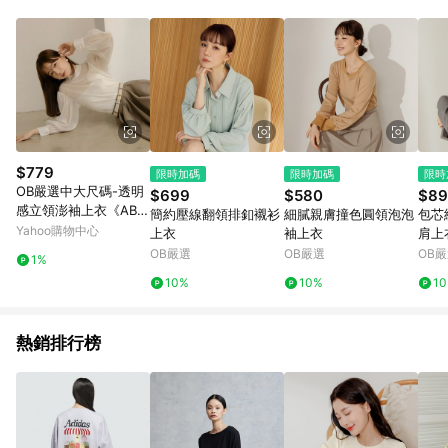
$779
限時加碼
限時加碼
限時
OB嚴選中大尺碼-透明
$699
$580
$89
感立領澎袖上衣《AB1
簡約壓線翻領排釦襯衫
細膩親膚撞色圓領泡泡
包芯
9723》
Yahoo購物中心
上衣
袖上衣
肩上
OB嚴選
OB嚴選
OB
1%
10%
10%
1
熱銷排行榜