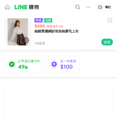
筆記
$499
(雙重省$149)
細緻雙層網紗泡泡袖磨毛上衣
搶購
OB嚴選
訂單成立賺10%
近一年最省
49
$100
點