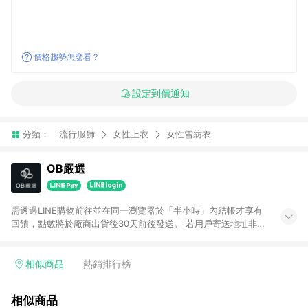
價格趨勢怎麼看？
設定到價通知
分類：
流行服飾
女性上衣
女性雪紡衣
OB嚴選
需透過LINE購物前往並在同一瀏覽器於「半小時」內結帳才享有
回饋，點數將於廠商出貨後30天前後發送。 若用戶寄送地址非台
灣地區，將不符合贈點資格。 預購商品贈點日期依實際出貨日為
主。
相似商品
熱銷排行榜
相似商品