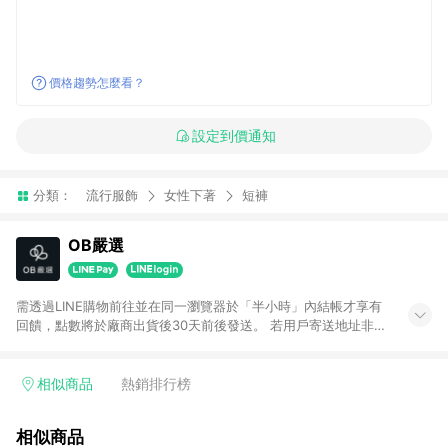
價格趨勢怎麼看？
設定到價通知
分類：
流行服飾
女性下著
短褲
OB嚴選
需透過LINE購物前往並在同一瀏覽器於「半小時」內結帳才享有
回饋，點數將於廠商出貨後30天前後發送。 若用戶寄送地址非台
灣地區，將不符合贈點資格。 預購商品贈點日期依實際出貨日為
主。
相似商品
熱銷排行榜
相似商品