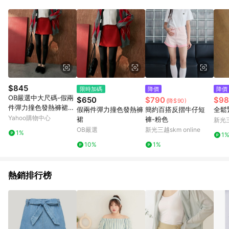
$845
限時加碼
降價
降價
OB嚴選中大尺碼-假兩
$650
$790
$98
(降$90)
件彈力撞色發熱褲裙
假兩件彈力撞色發熱褲
簡約百搭反摺牛仔短
全鬆
《KG1420》
Yahoo購物中心
裙
褲-粉色
新光三
OB嚴選
新光三越skm online
1%
1
10%
1%
熱銷排行榜