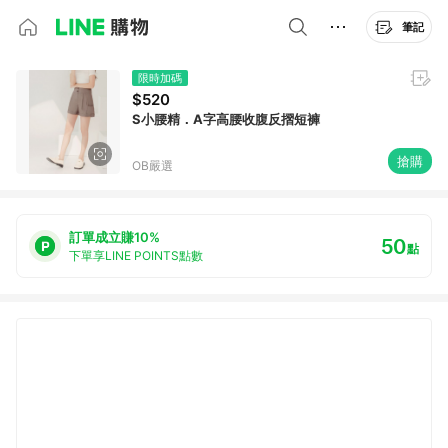
筆記
限時加碼
$520
S小腰精．A字高腰收腹反摺短褲
搶購
OB嚴選
訂單成立賺10%
50
點
下單享LINE POINTS點數