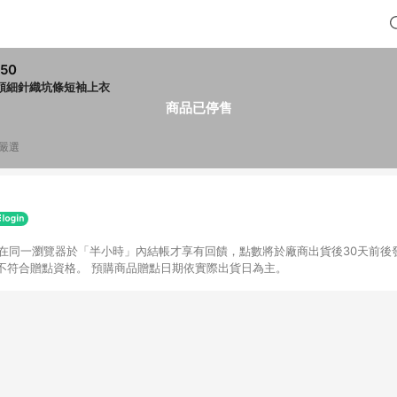
50
領細針織坑條短袖上衣
商品已停售
B嚴選
並在同一瀏覽器於「半小時」內結帳才享有回饋，點數將於廠商出貨後30天前後
不符合贈點資格。 預購商品贈點日期依實際出貨日為主。