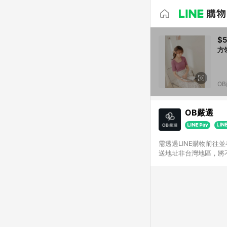
$5
方
O
OB嚴選
需透過LINE購物前往
送地址非台灣地區，將