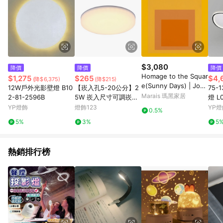
$3,080
降價
降價
降價
Homage to the Squar
$1,275
$265
$4,
(降$6,375)
(降$215)
e(Sunny Days) | Jose
12W戶外光影壁燈 B10
【崁入孔5-20公分】2
75
f Albers - 銀色鋁框-中
Marais 瑪黑家居
2-81-2596B
5W 崁入尺寸可調崁燈
燈 L0
尺寸
F79-23-90703
YP燈飾
燈飾123
YP燈
0.5%
5%
3%
5
熱銷排行榜