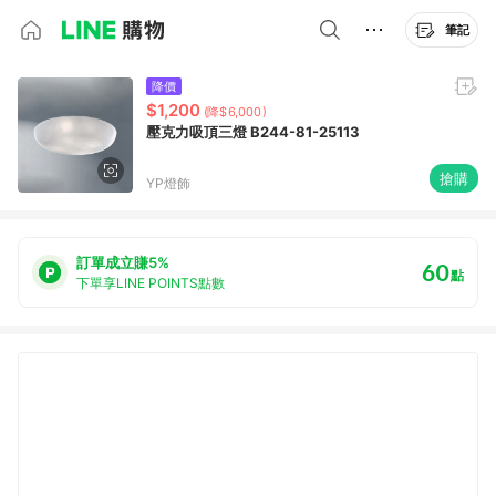
筆記
降價
$1,200
(降$6,000)
壓克力吸頂三燈 B244-81-25113
搶購
YP燈飾
訂單成立賺5%
60
點
下單享LINE POINTS點數