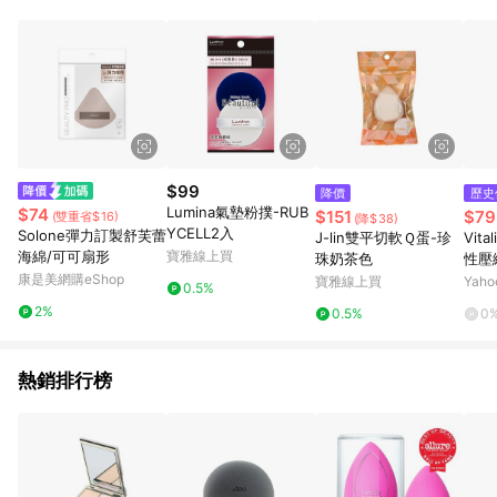
$99
降價
歷史
Lumina氣墊粉撲-RUB
$74
$151
$79
(雙重省$16)
(降$38)
YCELL2入
Solone彈力訂製舒芙蕾
J-lin雙平切軟Ｑ蛋-珍
Vita
海綿/可可扇形
寶雅線上買
珠奶茶色
性壓
康是美網購eShop
入【
寶雅線上買
Yah
0.5%
333
2%
0.5%
0
熱銷排行榜