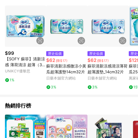
$99
歷史低價
歷史低價
歷史
【SOFY 蘇菲】清新涼
$62
$62
$12
(降$17)
(降$17)
感 薄荷清涼 超薄（35
蘇菲清新涼感微涼小黃
蘇菲清新涼感清涼薄荷
蘇菲
cm）6片/包 (包裝隨機
UNIKCY優黎思
瓜超薄護墊14cm32片
超薄護墊_14cm32片
瓜25
出貨)
日藥本舖官方網站
日藥本舖官方網站
萬家
1%
3%
3%
1
熱銷排行榜