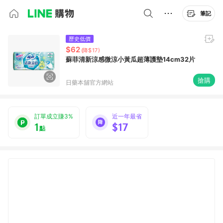
筆記
歷史低價
$62
(降$17)
蘇菲清新涼感微涼小黃瓜超薄護墊14cm32片
搶購
日藥本舖官方網站
訂單成立賺3%
近一年最省
1
$17
點