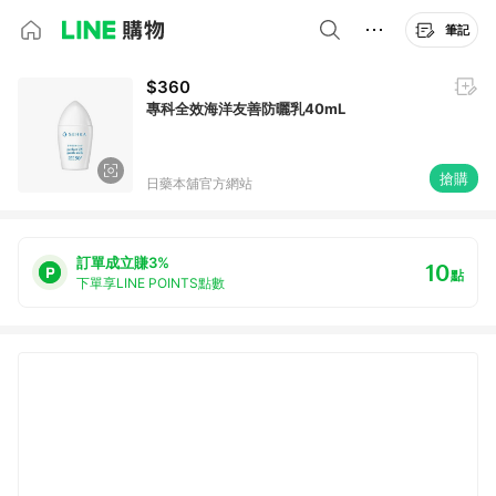
筆記
$360
專科全效海洋友善防曬乳40mL
搶購
日藥本舖官方網站
訂單成立賺3%
10
點
下單享LINE POINTS點數