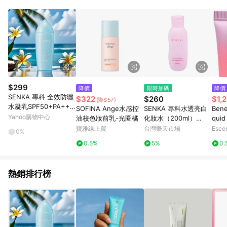
$299
降價
限時加碼
降價
SENKA 專科 全效防曬
$322
$260
$1,
(降$57)
水凝乳SPF50+PA+++
SOFINA Ange水感控
SENKA 專科水透亮白
Bene
+(80ml) 日常防曬首選
Yahoo購物中心
油校色妝前乳-光圈橘
化妝水（200ml）
quid
【小三美日】 DS0214
【優．日常】
r 25
寶雅線上買
台灣樂天市場
Esce
0%
54
m Ta
0.5%
5%
0.
熱銷排行榜