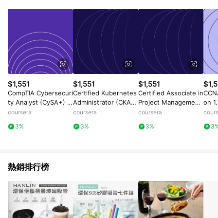
$1,551
$1,551
$1,551
$1,5
CompTIA Cybersecuri
Certified Kubernetes
Certified Associate in
CCNA
ty Analyst (CySA+) C
Administrator (CKA):
Project Management
on 1.
S0-003: Unit 4
Unit 3
(CAPM)® Exam: Unit
coursera
coursera
coursera
cour
4
3%
3%
3%
3
熱銷排行榜