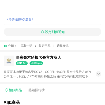
價格趨勢怎麼看？
設定到價通知
分類：
居家生活
餐廚用品
碗盤餐具
皇家哥本哈根名瓷官方商店
皇家哥本哈根手繪名瓷ROYAL COPENHAGEN是全世界最古老的
公司之一，於西元1775年由丹麥皇太后 茱莉安‧瑪莉批准贊助下成
立，『只製造真正的精品』為瓷廠始創之宗旨，兩百多年來我們
的產品依然遵循傳統，和最高標準的工藝水準製作，每件來自皇
家哥本哈根的商品即代表品牌高水準的質地與精湛工藝技術。
相似商品
熱銷排行榜
相似商品