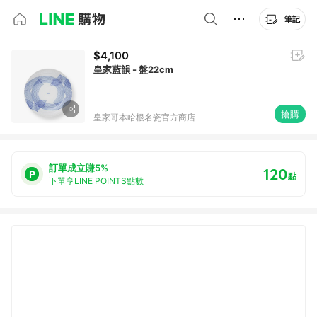
筆記
$4,100
皇家藍韻 - 盤22cm
搶購
皇家哥本哈根名瓷官方商店
訂單成立賺5%
120
點
下單享LINE POINTS點數