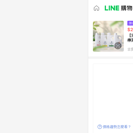
降
$
【混
檸
古
價格趨勢怎麼看？