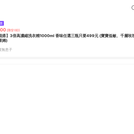
價
200
(降$160)
搭】3倍高濃縮洗衣精1000ml 香味任選三瓶只要499元 (寶寶低敏、千層玫瑰、溫暖陽光、青
萊姆)
寶無患子