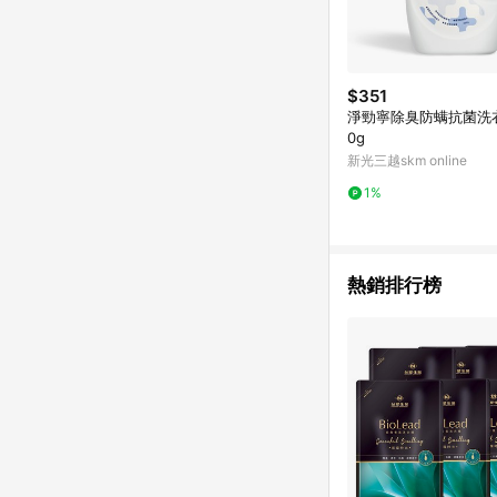
$351
淨勁寧除臭防螨抗菌洗衣
0g
新光三越skm online
1%
熱銷排行榜