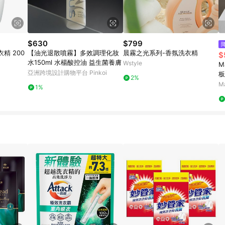
$630
$799
精 200
【油光退散噴霧】多效調理化妝
晨霧之光系列-香氛洗衣精
$
水150ml 水楊酸控油 益生菌養膚
Wstyle
M
亞洲跨境設計購物平台 Pinkoi
板
2%
M
1%