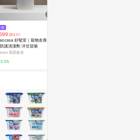
降價
降價
降價
599
$1,073
$1,041
(降$51)
(降$261)
(降$2
aocasa 好髦室｜寵物友善 地
nutseline Super Nut Milk Clea
FROMRIER 5
防護清潔劑 洋甘甜菊
nser 500ml
Ampoule BB 
arais 瑪黑家居
Olive Young
Olive Young
0.5%
3%
3%