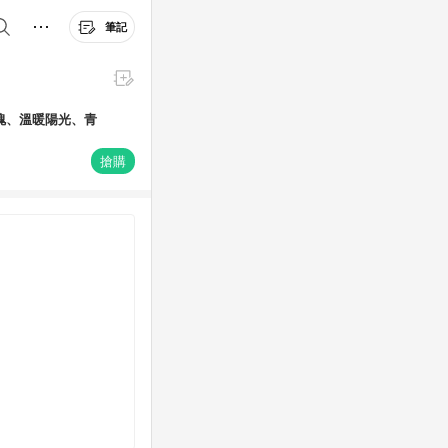
筆記
搶購