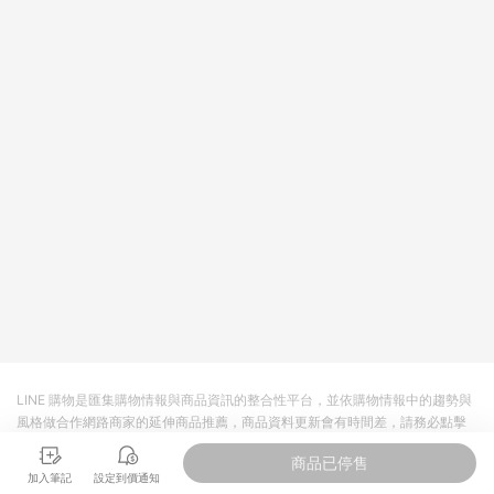
LINE 購物是匯集購物情報與商品資訊的整合性平台，並依購物情報中的趨勢與
風格做合作網路商家的延伸商品推薦，商品資料更新會有時間差，請務必點擊
商品至各合作網路商家，確認現售價與購物條件，一切資訊以合作廠商網頁為
商品已停售
準。
加入筆記
設定到價通知