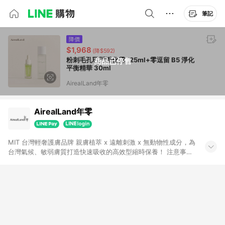
筆記
降價
$1,968
(降$592)
粉刺毛孔戰鬥淨化露 125ml+零逗留 B5 淨化
商品已停售
平衡精華 30ml
AirealLand年零
AirealLand年零
MIT 台灣輕奢護膚品牌 親膚植萃 x 遠離刺激 x 無動物性成分，為
台灣氣候、敏弱膚質打造快速吸收的高效型縮時保養！ 注意事
項：1.需透過 LINE 購物前往並在同一瀏覽器於 24 小時內結帳才
享有回饋，點數將於廠商出貨後 30 天前後發送。