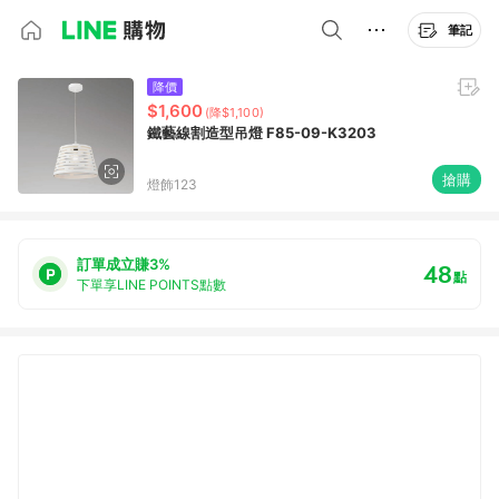
筆記
降價
$1,600
(降$1,100)
鐵藝線割造型吊燈 F85-09-K3203
搶購
燈飾123
訂單成立賺3%
48
點
下單享LINE POINTS點數