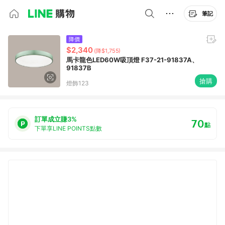
筆記
降價
$2,340
(降$1,755)
馬卡龍色LED60W吸頂燈 F37-21-91837A、
91837B
搶購
燈飾123
訂單成立賺3%
70
點
下單享LINE POINTS點數