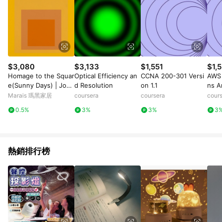
$3,080
$3,133
$1,551
$1,5
Homage to the Squar
Optical Efficiency an
CCNA 200-301 Versi
AWS 
e(Sunny Days) | Jose
d Resolution
on 1.1
ns A
f Albers - 銀色鋁框-中
sion
Marais 瑪黑家居
coursera
coursera
cour
尺寸
0.5%
3%
3%
3
熱銷排行榜