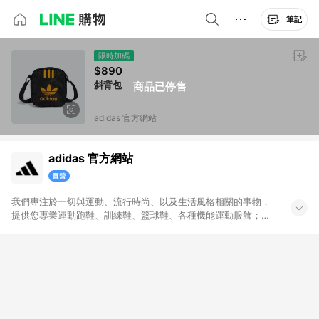
筆記
限時加碼
$890
斜背包
商品已停售
adidas 官方網站
adidas 官方網站
我們專注於一切與運動、流行時尚、以及生活風格相關的事物，
提供您專業運動跑鞋、訓練鞋、籃球鞋、各種機能運動服飾；也
帶給您代表時尚潮流、街頭經典的adidas Originals原創單品。官
方購物網將全系列的運動與Originals商品一次呈現給您，搭配不
定期舉辦的優惠活動，加上滿1,500免運與七天鑑賞期服務，讓您
能輕鬆入手世界頂級的運動與時尚單品，和我們一起變得更好。
無點數回饋商品: Prada聯名系列、Yeezy系列、網路獨家專區、
品牌聯名專區及特殊指定商品，恕不參與LINE購物點數回饋活
動。