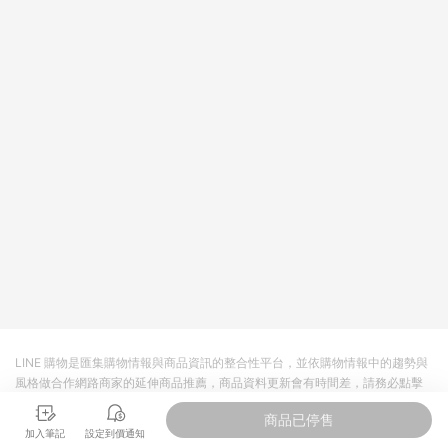
LINE 購物是匯集購物情報與商品資訊的整合性平台，並依購物情報中的趨勢與
風格做合作網路商家的延伸商品推薦，商品資料更新會有時間差，請務必點擊
商品至各合作網路商家，確認現售價與購物條件，一切資訊以合作廠商網頁為
商品已停售
準。
加入筆記
設定到價通知