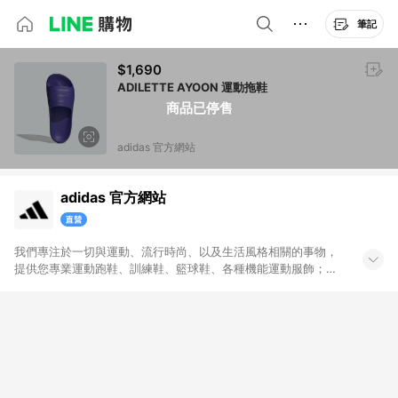
筆記
$1,690
ADILETTE AYOON 運動拖鞋
商品已停售
adidas 官方網站
adidas 官方網站
我們專注於一切與運動、流行時尚、以及生活風格相關的事物，
提供您專業運動跑鞋、訓練鞋、籃球鞋、各種機能運動服飾；也
帶給您代表時尚潮流、街頭經典的adidas Originals原創單品。官
方購物網將全系列的運動與Originals商品一次呈現給您，搭配不
定期舉辦的優惠活動，加上滿1,500免運與七天鑑賞期服務，讓您
能輕鬆入手世界頂級的運動與時尚單品，和我們一起變得更好。
無點數回饋商品: Prada聯名系列、Yeezy系列、網路獨家專區、
品牌聯名專區及特殊指定商品，恕不參與LINE購物點數回饋活
動。