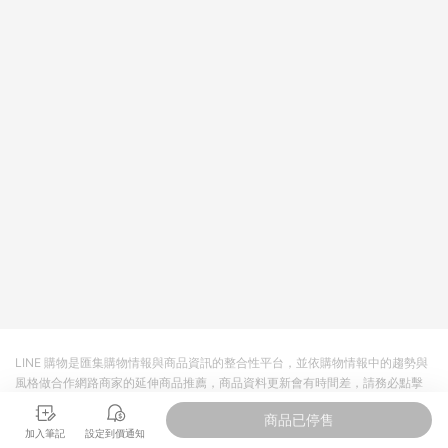
LINE 購物是匯集購物情報與商品資訊的整合性平台，並依購物情報中的趨勢與
風格做合作網路商家的延伸商品推薦，商品資料更新會有時間差，請務必點擊
商品至各合作網路商家，確認現售價與購物條件，一切資訊以合作廠商網頁為
商品已停售
準。
加入筆記
設定到價通知