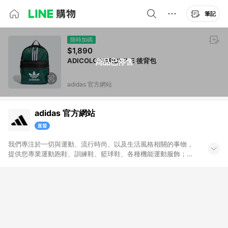
筆記
限時加碼
$1,890
ADICOLOR ARCHIVE 後背包
商品已停售
adidas 官方網站
adidas 官方網站
我們專注於一切與運動、流行時尚、以及生活風格相關的事物，
提供您專業運動跑鞋、訓練鞋、籃球鞋、各種機能運動服飾；也
帶給您代表時尚潮流、街頭經典的adidas Originals原創單品。官
方購物網將全系列的運動與Originals商品一次呈現給您，搭配不
定期舉辦的優惠活動，加上滿1,500免運與七天鑑賞期服務，讓您
能輕鬆入手世界頂級的運動與時尚單品，和我們一起變得更好。
無點數回饋商品: Prada聯名系列、Yeezy系列、網路獨家專區、
品牌聯名專區及特殊指定商品，恕不參與LINE購物點數回饋活
動。