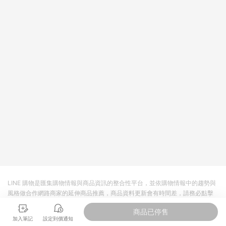
LINE 購物是匯集購物情報與商品資訊的整合性平台，並依購物情報中的趨勢與
風格做合作網路商家的延伸商品推薦，商品資料更新會有時間差，請務必點擊
商品至各合作網路商家，確認現售價與購物條件，一切資訊以合作廠商網頁為
商品已停售
準。
加入筆記
設定到價通知