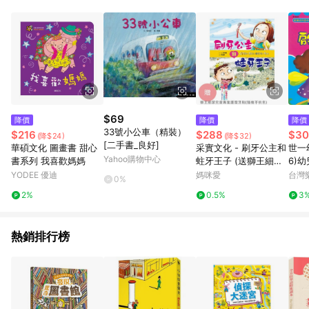
品規格、價位、贈品等與親子天下Shopping銷售網頁不符，以銷
售網頁標示為準。 6. 若上述或其他原因，致使消費者無接收到點
數回饋或點數回饋有爭議，親子天下Shopping保有更改條款與最
終解釋權，活動詳情以親子天下Shopping網站公告為準。
$69
降價
降價
降價
33號小公車（精裝）
$216
$288
$30
(降$24)
(降$32)
[二手書_良好]
華碩文化 圖畫書 甜心
采實文化 - 刷牙公主和
世一
Yahoo購物中心
書系列 我喜歡媽媽
蛀牙王子 (送獅王細潔
6)幼
兒童專業護理牙刷(隨
6)
YODEE 優迪
媽咪愛
台灣
0%
機不挑色)一支
2%
0.5%
3
熱銷排行榜