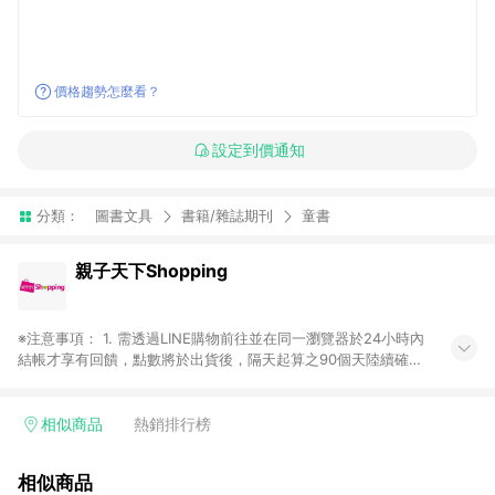
價格趨勢怎麼看？
設定到價通知
分類：
圖書文具
書籍/雜誌期刊
童書
親子天下Shopping
※注意事項： 1. 需透過LINE購物前往並在同一瀏覽器於24小時內
結帳才享有回饋，點數將於出貨後，隔天起算之90個天陸續確認
發送。 2. 若於商家App下單，不符合LINE購物導購資格。 3. 如
使用App或中途瀏覽比價網、回饋網、Google等其他網頁、或由
網頁版（電腦／手機版網頁）切換為App都將會造成追蹤中斷而
相似商品
熱銷排行榜
無法進行LINE Points回饋。 4. 若購買之訂單（包含預購商品）
未符合完成訂單出貨及結帳，則不符合贈點資格。 5. LINE 購物
相似商品
為購物資訊整合性平台，商品資料更新會有時間差，如顯示之商