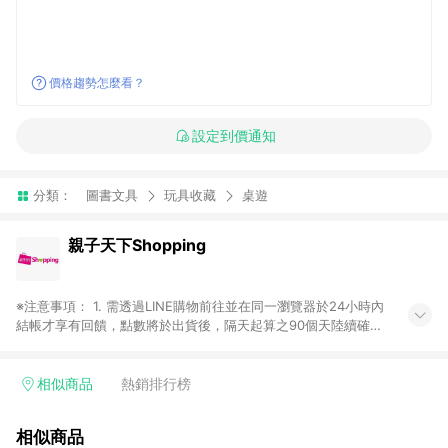
價格趨勢怎麼看？
設定到價通知
分類：
圖書文具
玩具收藏
桌遊
親子天下Shopping
※注意事項： 1. 需透過LINE購物前往並在同一瀏覽器於24小時內
結帳才享有回饋，點數將於出貨後，隔天起算之90個天陸續確認
發送。 2. 若於商家App下單，不符合LINE購物導購資格。 3. 如
使用App或中途瀏覽比價網、回饋網、Google等其他網頁、或由
網頁版（電腦／手機版網頁）切換為App都將會造成追蹤中斷而
相似商品
熱銷排行榜
無法進行LINE Points回饋。 4. 若購買之訂單（包含預購商品）
未符合完成訂單出貨及結帳，則不符合贈點資格。 5. LINE 購物
相似商品
為購物資訊整合性平台，商品資料更新會有時間差，如顯示之商