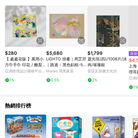
品規格、價位、贈品等與親子天下Shopping銷售網頁不符，以銷
售網頁標示為準。 6. 若上述或其他原因，致使消費者無接收到點
數回饋或點數回饋有爭議，親子天下Shopping保有更改條款與最
終解釋權，活動詳情以親子天下Shopping網站公告為準。
$280
$5,680
$1,799
降價
【 處處花版 】萬用小
LIGHTO 掛畫｜周芷羿
靈光現(四)/1008片/沐
$4,
方巾手巾 印花 / 酪梨去
｜路過 - 黑色鋁框-50
冉/璀璨銀
上海 
海邊
x 70 cm
亞洲跨境設計購物平台
Marais 瑪黑家居
雷諾瓦拼圖文化坊
理耳
Pinkoi
亞洲
1%
0.5%
2%
Pinko
1
熱銷排行榜