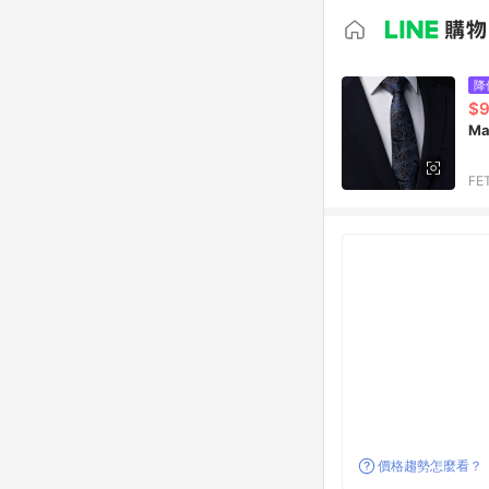
降
$
M
FE
價格趨勢怎麼看？