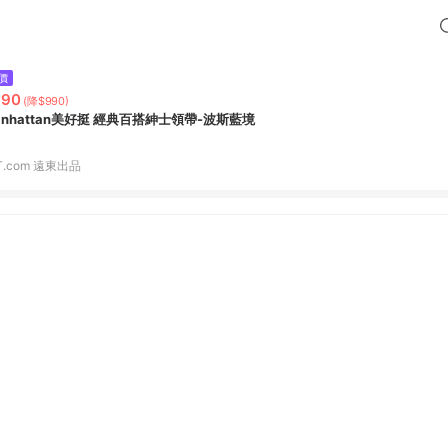
價
990
(降$990)
anhattan美好挺 經典百搭紳士領帶-波斯藍境
T.com 遠東出品