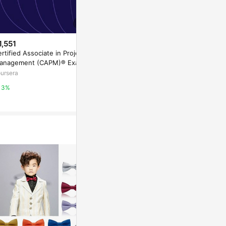
1,551
$246
$1,551
rtified Associate in Project
房思琪的初戀樂園[二手書_良好]
Wireshark 10
anagement (CAPM)® Exam:
s Essentials
Yahoo購物中心
it 4
ursera
coursera
0%
3%
3%