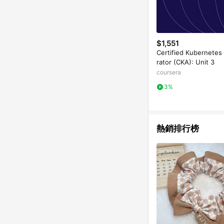
$1,551
Certified Kubernetes
rator (CKA): Unit 3
coursera
3%
熱銷排行榜