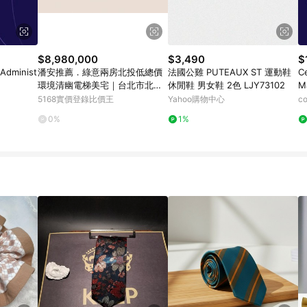
$8,980,000
$3,490
$
 Administ
潘安推薦．綠意兩房北投低總價
法國公雞 PUTEAUX ST 運動鞋
Ce
環境清幽電梯美宅｜台北市北投
休閒鞋 男女鞋 2色 LJY73102
M
區溫泉路
Un
5168實價登錄比價王
Yahoo購物中心
co
0%
1%