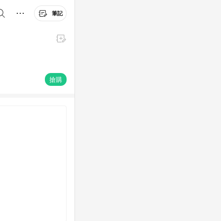
筆記
搶購