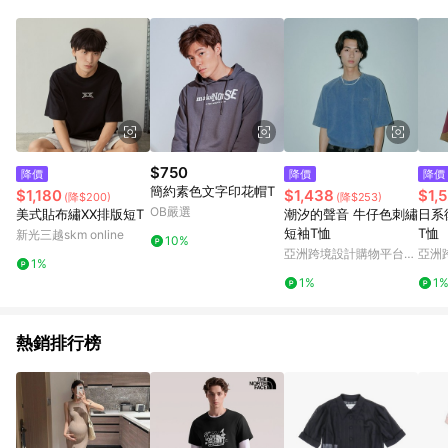
$750
降價
降價
降價
簡約素色文字印花帽T
$1,180
$1,438
$1,
(降$200)
(降$253)
OB嚴選
美式貼布繡XX排版短T
潮汐的聲音 牛仔色刺繡
日系
短袖T恤
T恤
新光三越skm online
10%
亞洲跨境設計購物平台
亞洲
1%
Pinkoi
Pinko
1%
1
熱銷排行榜