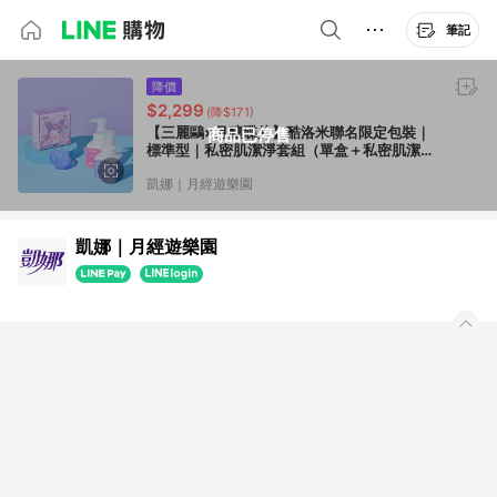
筆記
降價
$2,299
(降$171)
【三麗鷗×月釀碟片】酷洛米聯名限定包裝｜
商品已停售
標準型｜私密肌潔淨套組（單盒＋私密肌潔淨
慕斯）
凱娜｜月經遊樂園
凱娜｜月經遊樂園