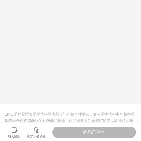
LINE 購物是匯集購物情報與商品資訊的整合性平台，並依購物情報中的趨勢與
風格做合作網路商家的延伸商品推薦，商品資料更新會有時間差，請務必點擊
商品至各合作網路商家，確認現售價與購物條件，一切資訊以合作廠商網頁為
商品已停售
準。
加入筆記
設定到價通知