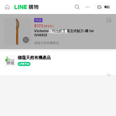
筆記
降價
$172
(降$90)
Victorinox 瑞士維氏 直立式刨刀-橘 1st
商品已停售
(VI692)
德蔻天然有機產品
德蔻天然有機產品