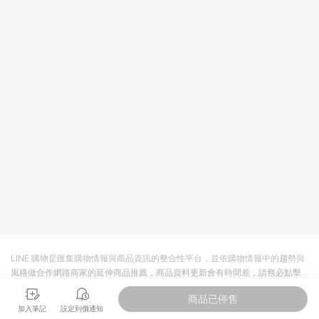
LINE 購物是匯集購物情報與商品資訊的整合性平台，並依購物情報中的趨勢與
風格做合作網路商家的延伸商品推薦，商品資料更新會有時間差，請務必點擊
商品至各合作網路商家，確認現售價與購物條件，一切資訊以合作廠商網頁為
商品已停售
準。
加入筆記
設定到價通知