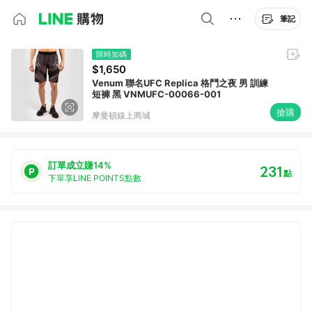
筆記
限時加碼
$1,650
Venum 聯名UFC Replica 格鬥之夜 男 訓練
短褲 黑 VNMUFC-00066-001
搶購
摩曼頓線上商城
訂單成立賺14%
231
點
下單享LINE POINTS點數