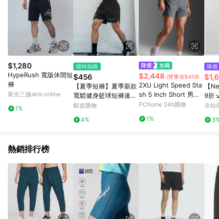
$1,280
限時加碼
降價
HypeRush 寬版休閒短
$2,448
$456
$1,
(雙重省$456)
褲
2XU Light Speed Sta
【夏季短褲】夏季新款
【Ne
新光三越skm online
sh 5 Inch Short 男士
寬鬆健身籃球短褲速幹
9折↘S
輕盈奔馳5吋收納訓練
梭織運動短褲男透氣薄
PChome 24h購物
吋短
蝦皮購物
京站i
1%
運動短褲｜深灰
款跑步休閒
石板灰
1%
4%
3
S
熱銷排行榜