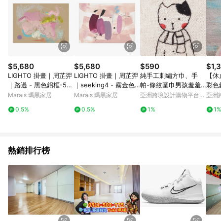
$5,680
$5,680
$590
$1,
LIGHTO 掛畫｜周芷羿
LIGHTO 掛畫｜周芷羿
純手工刺繡方巾、手
【休
｜路過 - 黑色鋁框-50
｜seeking4 - 霧金色
帕-條紋圍巾男孩羞羞
彩色
x 70 cm
鋁框-50 x 70 cm
貓
Marais 瑪黑家居
Marais 瑪黑家居
亞洲跨境設計購物平台
亞洲
Pinkoi
Pinko
0.5%
0.5%
1%
1
熱銷排行榜