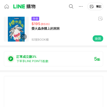
筆記
降價
$195
(降$65)
螢火蟲身體上的洞洞
搶購
92號BOOK櫃
訂單成立賺3%
5
點
下單享LINE POINTS點數