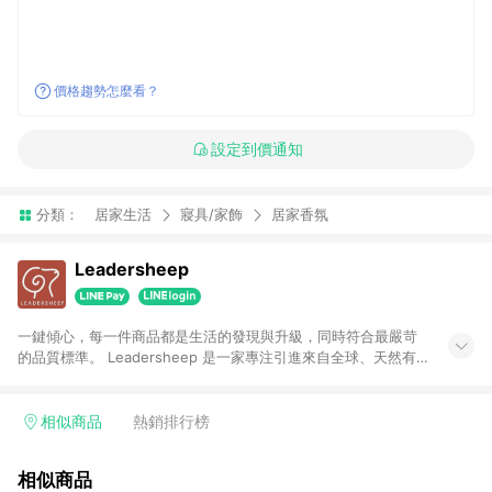
價格趨勢怎麼看？
設定到價通知
分類：
居家生活
寢具/家飾
居家香氛
Leadersheep
一鍵傾心，每一件商品都是生活的發現與升級，同時符合最嚴苛
的品質標準。 Leadersheep 是一家專注引進來自全球、天然有
機且具國際認證的優質選品電商平台，不只關注品質，更策略性
導入融合創新科技與全球趨勢的生活解決方案——涵蓋保健食
品、美妝保養到洗沐用品等品類，讓簡單、有效率、純淨且安全
相似商品
熱銷排行榜
的生活方式，成為與未來美好的日常。我們希望Leadersheep不
僅僅是商店，更是健康生活的望遠鏡，引領每個人簡單生活走向
相似商品
天然美好！