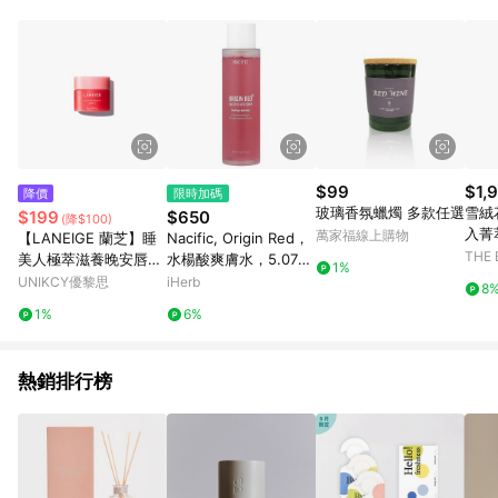
$99
$1,
降價
限時加碼
玻璃香氛蠟燭 多款任選
雪絨
$199
$650
(降$100)
入菁萃
萬家福線上購物
【LANEIGE 蘭芝】睡
Nacific, Origin Red，
THE
美人極萃滋養晚安唇膜
水楊酸爽膚水，5.07
1%
（甜莓）8g
液量盎司（150 毫升）
UNIKCY優黎思
iHerb
8
1%
6%
熱銷排行榜