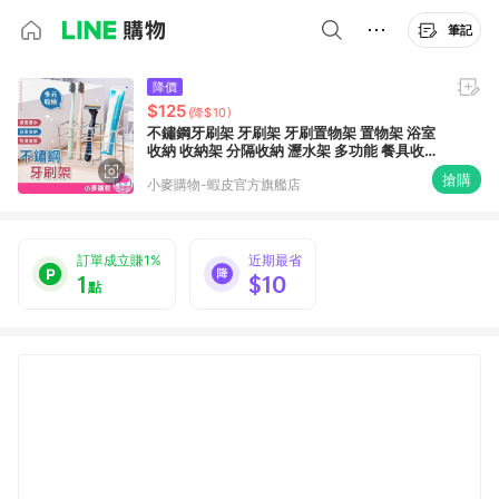
筆記
降價
$125
(降$10)
不鏽鋼牙刷架 牙刷架 牙刷置物架 置物架 浴室
收納 收納架 分隔收納 瀝水架 多功能 餐具收納
【小麥購物】【G461】
搶購
小麥購物-蝦皮官方旗艦店
訂單成立賺1%
近期最省
1
$10
點