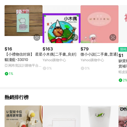
蝦皮商城之訂單適用於部分點數紅包，規範請依該紅包頁說明為
主。 7. 點數回饋將依照蝦皮提供扣除折價券、運費與蝦幣後之最
終金額進行計算。 8. 同一商品品項(即便不同尺寸規格)，皆會計
入同一筆返點上限進行計算 9. 用戶需於同一瀏覽器進行交易（若
自動跳轉 APP，請在 APP交易）。 10. 若使用不同物流或付款方
式，將拆分成不同筆訂單編號發送通知。 11. 若使用折價券折抵，
可能會有攤提折抵導致訂單金額些微落差 12. 蝦皮會將LINE的導
購跳轉紀錄與蝦皮的會員ID進行綁定，若後續七天內未透過其他
媒體來源導入蝦皮官網，則七天內於該蝦皮帳號下訂的首筆訂單
$16
$163
$79
限時
會被蝦皮認列為該LINE用戶導購跳轉時所成立之訂單。 13. 若同
【小禮物信封袋】 星星
小木偶[二手書_良好]
微小小說[二手書_普通]
$1
一用戶使用一個以上蝦皮帳號透過LINE購物進行導購，將可能導
貓淺藍-33010
Yahoo購物中心
Yahoo購物中心
缺貨
致無法收到導購通知，亦可能無法收到點數，再請留意。 14. 請
亞洲跨境設計購物平台
貨補
注意以下行為將可能導致無法取得 LINE POINTS 點數回饋資格：
0%
0%
Pinkoi
聊
蝦皮
使用非指定之途徑及方式完成交易，或經由蝦皮系統判斷點擊路
1%
徑不符合回饋資格或規則者。 15. 若有贈點爭議，請務必於訂單
2
日期+60天以內進行洽詢確認；超過60天(含)以上進行申訴，恕
無法贈點回饋。需檢附蝦皮訂單完成、LINE購物訂單記錄，如於
LINE購物訂單紀錄已呈現：「非本次前往蝦皮商店之品項，不符
熱銷排行榜
合回饋資格」，則不受理此案件。 [注意事項] 1.如導購途中用戶
由網頁版(電腦版/手機版網頁)切換為 App 會造成追蹤中斷而無法
進行 LINE POINTS 回饋 2.若購買過程中關閉蝦皮APP，則需重
新透過LINE購物前往蝦皮商城，否則無法進行LINE POINTS 回
饋。 / 3.如用戶先前往蝦皮商城將商品加入購物車，後續透過
LINE購物前往至蝦皮商城將購物車結清，此方案將不列入 LINE