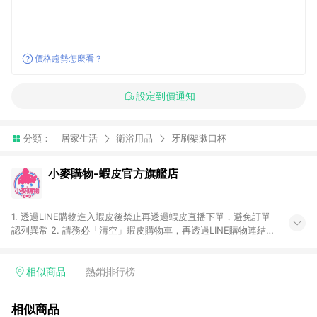
價格趨勢怎麼看？
設定到價通知
分類：
居家生活
衛浴用品
牙刷架漱口杯
小麥購物-蝦皮官方旗艦店
1. 透過LINE購物進入蝦皮後禁止再透過蝦皮直播下單，避免訂單
認列異常 2. 請務必「清空」蝦皮購物車，再透過LINE購物連結至
蝦皮商店進行購買 ；先把商品加入購物車，再從LINE購物連結至
蝦皮結帳，將無法獲得點數回饋。 3. 請避免連續下單，若您完成
交易後，想下第二張訂單，請重新從LINE購物連結至蝦皮商店進
相似商品
熱銷排行榜
行購買 4. 電子票券及繳費服務類別：回饋０％。 5. 請留意，蝦
皮超市內的商品（蝦皮超市、蝦皮直送美妝、蝦皮免運直送）不
相似商品
隸屬於蝦皮商城，點數回饋請依照「蝦皮超市」商店頁為主。 6.