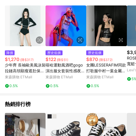
蝦皮商城之訂單適用於部分點數紅包，規範請依該紅包頁說明為
主。 7. 點數回饋將依照蝦皮提供扣除折價券、運費與蝦幣後之最
終金額進行計算。 8. 同一商品品項(即便不同尺寸規格)，皆會計
入同一筆返點上限進行計算 9. 用戶需於同一瀏覽器進行交易（若
自動跳轉 APP，請在 APP交易）。 10. 若使用不同物流或付款方
式，將拆分成不同筆訂單編號發送通知。 11. 若使用折價券折抵，
可能會有攤提折抵導致訂單金額些微落差 12. 蝦皮會將LINE的導
購跳轉紀錄與蝦皮的會員ID進行綁定，若後續七天內未透過其他
媒體來源導入蝦皮官網，則七天內於該蝦皮帳號下訂的首筆訂單
$3,
降價
歷史低價
歷史低價
會被蝦皮認列為該LINE用戶導購跳轉時所成立之訂單。 13. 若同
RO
$1,270
$122
$870
(降$317)
(降$51)
(降$372)
一用戶使用一個以上蝦皮帳號透過LINE購物進行導購，將可能導
寬鬆
少年齊 長袖歐美風泳裝
嘻哈運動風酒吧gogo
女團LESSERAFIM同款
致無法收到導購通知，亦可能無法收到點數，再請留意。 14. 請
人氣
Lev
拉鏈高領顯瘦遮肚保守i
演出服女套裝性感夜店
打歌服中村一葉金屬扣
注意以下行為將可能導致無法取得 LINE POINTS 點數回饋資格：
ns風連體女泳衣
dj服裝夜場ds領舞服新
千禧風賽博朋克抹胸辣
東森購物 ETMall
東森購物 ETMall
東森購物 ETMall
使用非指定之途徑及方式完成交易，或經由蝦皮系統判斷點擊路
5
款
妹
徑不符合回饋資格或規則者。 15. 若有贈點爭議，請務必於訂單
0.5%
0.5%
0.5%
日期+60天以內進行洽詢確認；超過60天(含)以上進行申訴，恕
無法贈點回饋。需檢附蝦皮訂單完成、LINE購物訂單記錄，如於
LINE購物訂單紀錄已呈現：「非本次前往蝦皮商店之品項，不符
熱銷排行榜
合回饋資格」，則不受理此案件。 [注意事項] 1.如導購途中用戶
由網頁版(電腦版/手機版網頁)切換為 App 會造成追蹤中斷而無法
進行 LINE POINTS 回饋 2.若購買過程中關閉蝦皮APP，則需重
新透過LINE購物前往蝦皮商城，否則無法進行LINE POINTS 回
饋。 / 3.如用戶先前往蝦皮商城將商品加入購物車，後續透過
LINE購物前往至蝦皮商城將購物車結清，此方案將不列入 LINE