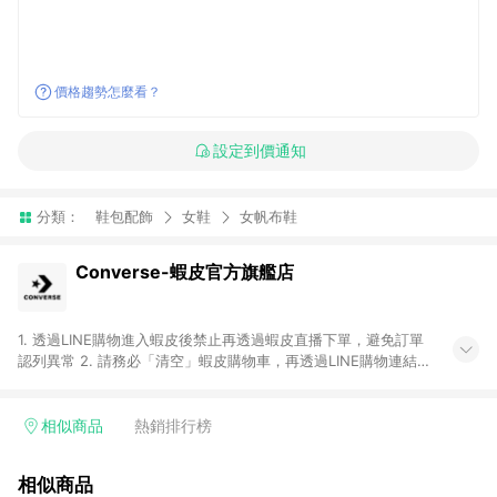
價格趨勢怎麼看？
設定到價通知
分類：
鞋包配飾
女鞋
女帆布鞋
Converse-蝦皮官方旗艦店
1. 透過LINE購物進入蝦皮後禁止再透過蝦皮直播下單，避免訂單
認列異常 2. 請務必「清空」蝦皮購物車，再透過LINE購物連結至
蝦皮商店進行購買 ；先把商品加入購物車，再從LINE購物連結至
蝦皮結帳，將無法獲得點數回饋。 3. 請避免連續下單，若您完成
交易後，想下第二張訂單，請重新從LINE購物連結至蝦皮商店進
相似商品
熱銷排行榜
行購買 4. 電子票券及繳費服務類別：回饋０％。 5. 請留意，蝦
皮超市內的商品（蝦皮超市、蝦皮直送美妝、蝦皮免運直送）不
相似商品
隸屬於蝦皮商城，點數回饋請依照「蝦皮超市」商店頁為主。 6.