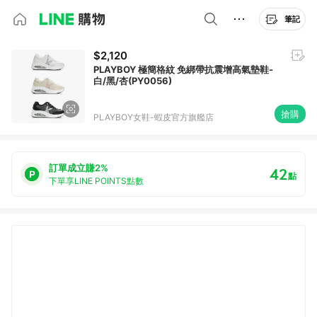
筆記
$2,120
PLAYBOY 極簡格紋 免綁帶抗震增高氣墊鞋-
白/黑/杏(PY0056)
搶購
PLAYBOY女鞋-蝦皮官方旗艦店
訂單成立賺2%
42
點
下單享LINE POINTS點數