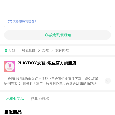
價格趨勢怎麼看？
設定到價通知
分類：
鞋包配飾
女鞋
女休閒鞋
PLAYBOY女鞋-蝦皮官方旗艦店
1. 透過LINE購物進入蝦皮後禁止再透過蝦皮直播下單，避免訂單
認列異常 2. 請務必「清空」蝦皮購物車，再透過LINE購物連結至
蝦皮商店進行購買 ；先把商品加入購物車，再從LINE購物連結至
蝦皮結帳，將無法獲得點數回饋。 3. 請避免連續下單，若您完成
交易後，想下第二張訂單，請重新從LINE購物連結至蝦皮商店進
相似商品
熱銷排行榜
行購買 4. 電子票券及繳費服務類別：回饋０％。 5. 請留意，蝦
皮超市內的商品（蝦皮超市、蝦皮直送美妝、蝦皮免運直送）不
相似商品
隸屬於蝦皮商城，點數回饋請依照「蝦皮超市」商店頁為主。 6.