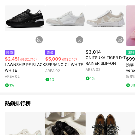
蝦皮商城之訂單適用於部分點數紅包，規範請依該紅包頁說明為
主。 7. 點數回饋將依照蝦皮提供扣除折價券、運費與蝦幣後之最
終金額進行計算。 8. 同一商品品項(即便不同尺寸規格)，皆會計
入同一筆返點上限進行計算 9. 用戶需於同一瀏覽器進行交易（若
自動跳轉 APP，請在 APP交易）。 10. 若使用不同物流或付款方
式，將拆分成不同筆訂單編號發送通知。 11. 若使用折價券折抵，
可能會有攤提折抵導致訂單金額些微落差 12. 蝦皮會將LINE的導
購跳轉紀錄與蝦皮的會員ID進行綁定，若後續七天內未透過其他
媒體來源導入蝦皮官網，則七天內於該蝦皮帳號下訂的首筆訂單
$3,014
降價
降價
限時
會被蝦皮認列為該LINE用戶導購跳轉時所成立之訂單。 13. 若同
ONITSUKA TIGER D-T
$2,451
$5,009
$99
(降$2,746)
(降$2,467)
一用戶使用一個以上蝦皮帳號透過LINE購物進行導購，將可能導
RAINER SLIP-ON
LAWNSHIP PF BLACK
SERRANO CL WHITE
預購
致無法收到導購通知，亦可能無法收到點數，再請留意。 14. 請
AREA 02
WHITE
vers
AREA 02
注意以下行為將可能導致無法取得 LINE POINTS 點數回饋資格：
k" 
AREA 02
蝦皮
使用非指定之途徑及方式完成交易，或經由蝦皮系統判斷點擊路
1%
1%
38C
徑不符合回饋資格或規則者。 15. 若有贈點爭議，請務必於訂單
1%
8
日期+60天以內進行洽詢確認；超過60天(含)以上進行申訴，恕
無法贈點回饋。需檢附蝦皮訂單完成、LINE購物訂單記錄，如於
LINE購物訂單紀錄已呈現：「非本次前往蝦皮商店之品項，不符
熱銷排行榜
合回饋資格」，則不受理此案件。 [注意事項] 1.如導購途中用戶
由網頁版(電腦版/手機版網頁)切換為 App 會造成追蹤中斷而無法
進行 LINE POINTS 回饋 2.若購買過程中關閉蝦皮APP，則需重
新透過LINE購物前往蝦皮商城，否則無法進行LINE POINTS 回
饋。 / 3.如用戶先前往蝦皮商城將商品加入購物車，後續透過
LINE購物前往至蝦皮商城將購物車結清，此方案將不列入 LINE