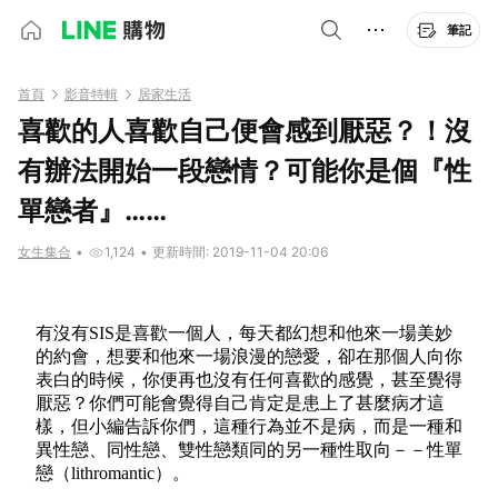
筆記
首頁
影音特輯
居家生活
喜歡的人喜歡自己便會感到厭惡？！沒
有辦法開始一段戀情？可能你是個『性
單戀者』……
女生集合
•
1,124
•
更新時間: 2019-11-04 20:06
有沒有SIS是喜歡一個人，每天都幻想和他來一場美妙
的約會，想要和他來一場浪漫的戀愛，卻在那個人向你
表白的時候，你便再也沒有任何喜歡的感覺，甚至覺得
厭惡？你們可能會覺得自己肯定是患上了甚麼病才這
樣，但小編告訴你們，這種行為並不是病，而是一種和
異性戀、同性戀、雙性戀類同的另一種性取向－－性單
戀（lithromantic）。