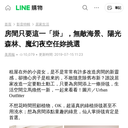
筆記
首頁
影音特輯
居家生活
房間只要這一「掛」，無敵海景、陽光
森林、魔幻夜空任妳挑選
美周報
•
10,079
•
更新時間: 2019-07-15 11:23
租屋在外的小資女，是不是常常有許多改造房間的新靈
感，卻擔心房子是租來的，不敢隨意除舊布新？誰說居
家改造一定要動土動工，只要為房間添上一條掛毯，生
活空間立馬煥然一新，一起來看看！圖片／Urban
Outfitter
不想花時間照顧植物，OK，超逼真的綠植掛毯甚至不
用澆水；想為房間添點童趣的綠意，仙人掌掛毯肯定是
首選。