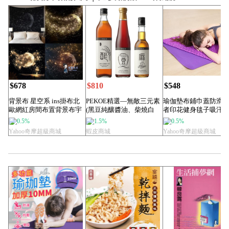
$678
$810
$548
背景布 星空系 ins掛布北
PEKOE精選—無敵三元素
瑜伽墊布鋪巾蓋防滑
歐網紅房間布置背景布宇
(黑豆純釀醬油、柴燒白
者印花健身毯子吸汗
宙星空月球...
麻油、純釀陳...
瑜珈用品裝YYP...
0.5%
1.5%
0.5%
Yahoo奇摩超級商城
蝦皮商城
Yahoo奇摩超級商城