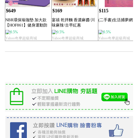
$649
$169
$115
NBR環保瑜珈墊 加大款
宴禧 乾拌麵 香濃麻醬/川
(二手書)生活捕夢網
【HOF861】健身運動防
味麻辣/古早紅蔥
水防汗地墊...
【HTY001】古...
0.5%
0.5%
0.5%
Yahoo奇摩超級商城
Yahoo奇摩超級商城
Yahoo奇摩超級商城