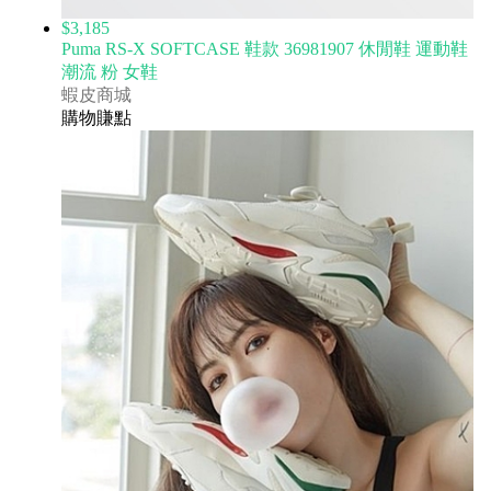
$3,185
Puma RS-X SOFTCASE 鞋款 36981907 休閒鞋 運動鞋
潮流 粉 女鞋
蝦皮商城
購物賺點