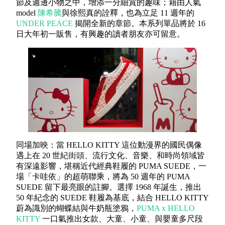
節及週邊小物之中，增添一分細賞的趣味；藉由人氣
model
陳希騰
與徐熙真的詮釋，也為立足 11 週年的
UNDER PEACE
揭開全新的章節。本系列單品將於 16
日大年初一販售，有興趣的讀者朋友亦可留意。
同場加映：當 HELLO KITTY 這位動漫界的國民偶像
遇上在 20 世紀街頭、流行文化、音樂、和時尚領域皆
有深遠影響，堪稱近代經典鞋履的 PUMA SUEDE，一
場「卡哇依」的超萌聯乘，將為 50 週年的 PUMA
SUEDE 留下最亮眼的註腳。選擇 1968 年誕生，推出
50 年紀念的 SUEDE 鞋履為基底，結合 HELLO KITTY
蔚為識別的蝴蝶結與牛奶瓶塗鴉，
PUMA x HELLO
KITTY
一口氣推出女款、大童、小童、與嬰童多尺段