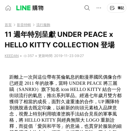
筆記
首頁
影音特輯
流行服飾
11 週年特別呈獻 UNDER PEACE x
HELLO KITTY COLLECTION 登場
KEEDAN
•
357
•
更新時間: 2019-11-23 09:27
距離上一次與這位帶有英倫氣息的動漫界國民偶像合作
已經是 2011 年的故事，當時 UNDER PEACE 將三麗
鷗（SANRIO）旗下知名 icon HELLO KITTY 結合一分
街頭流行的氣息，推出系列單品。經過七年歲月雙方都
獲得了相當的成長，面對久違重逢的合作，UP 團隊特
別挑脫過去既定印象，以嶄新的街頭元素植入品牌意
念，視覺上特別利用噴漆塗鴉手法結合見長的軍事風
格，將 HELLO KITTY 與經典無限大 LOGO 重新詮
釋，而提倡「愛與和平等」的意涵，也貫穿於服裝的細