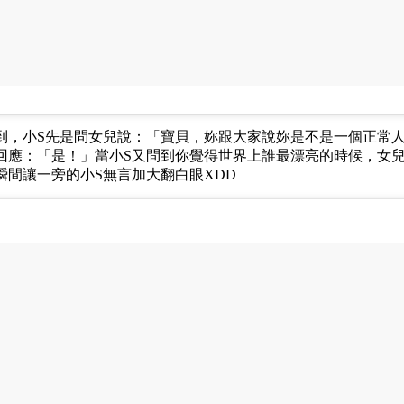
到，小S先是問女兒說：「寶貝，妳跟大家說妳是不是一個正常
回應：「是！」當小S又問到你覺得世界上誰最漂亮的時候，女
瞬間讓一旁的小S無言加大翻白眼XDD