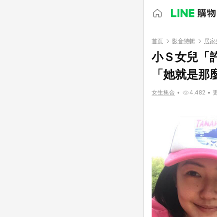
首頁
影音特輯
居家
小Ｓ女兒「
「她就是那
女生集合
•
4,482
•
更