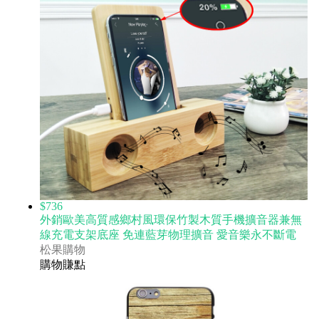
$736
外銷歐美高質感鄉村風環保竹製木質手機擴音器兼無
線充電支架底座 免連藍芽物理擴音 愛音樂永不斷電
松果購物
購物賺點