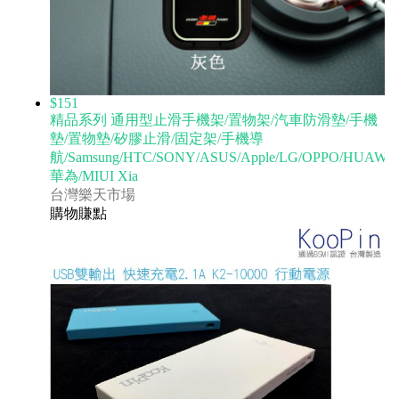
$151
精品系列 通用型止滑手機架/置物架/汽車防滑墊/手機
墊/置物墊/矽膠止滑/固定架/手機導
航/Samsung/HTC/SONY/ASUS/Apple/LG/OPPO/HUAWE
華為/MIUI Xia
台灣樂天市場
購物賺點