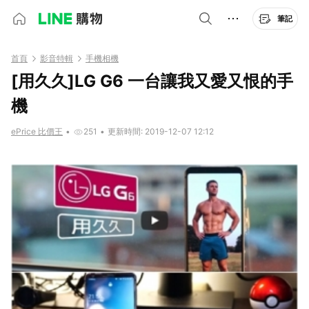
筆記
首頁
影音特輯
手機相機
[用久久]LG G6 一台讓我又愛又恨的手
機
ePrice 比價王
•
251
•
更新時間: 2019-12-07 12:12