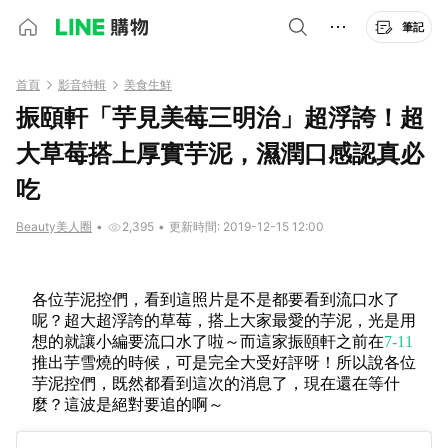
筆記
首頁
影音特輯
美食生鮮
振頤軒「芋見美莓三明治」超浮誇！超
大草莓搭上厚實芋泥，濕潤口感認真必
吃
Beauty美人圈
•
2,395
•
更新時間: 2019-12-15 12:00
各位芋泥控們，看到這照片是不是都要看到流口水了
呢？超大超浮誇的草莓，搭上大家最愛的芋泥，光是用
想的就讓小編要流口水了啦～而這家振頤軒之前在
7-11
推出芋雪燒的時候，可是完全大受好評呀！所以說各位
芋泥控們，既然都看到這次的消息了，現在還在等什
麼？這波是絕對要追的啊～