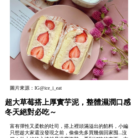
圖片來源：IG@ice_i_eat
超大草莓搭上厚實芋泥，整體濕潤口感
冬天絕對必吃～
富有彈性又柔軟的吐司，搭上裡頭滿溢出的餡料，小編
只想趁大家還沒發現之前，偷偷先多買幾個回家囤...沒