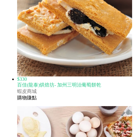
$330
百佳(龍泰)烘焙坊- 加州三明治葡萄餅乾
蝦皮商城
購物賺點