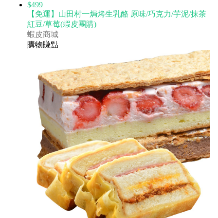
$499
【免運】山田村一焗烤生乳酪 原味/巧克力/芋泥/抹茶
紅豆/草莓(蝦皮團購)
蝦皮商城
購物賺點