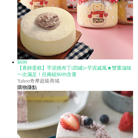
$699
【香帥蛋糕】芋泥燒布丁(四罐)+芋泥戚風★雙重滋味
一次滿足！任兩組$699含運
Yahoo奇摩超級商城
購物賺點