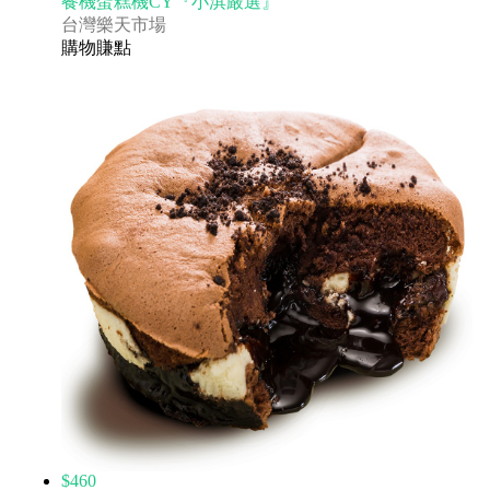
餐機蛋糕機CY『小淇嚴選』
台灣樂天市場
購物賺點
$460