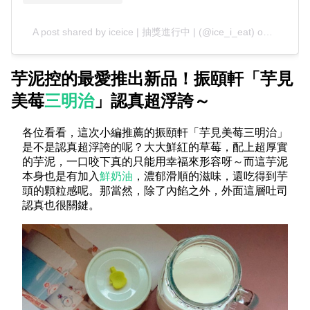
A post shared by iceice | 抽獎進行中 | (@ice_i_eat)
on
Dec 11,
芋泥控的最愛推出新品！振頤軒「芋見
美莓
三明治
」認真超浮誇～
各位看看，這次小編推薦的振頤軒「芋見美莓三明治」
是不是認真超浮誇的呢？大大鮮紅的草莓，配上超厚實
的芋泥，一口咬下真的只能用幸福來形容呀～而這芋泥
本身也是有加入
鮮奶油
，濃郁滑順的滋味，還吃得到芋
頭的顆粒感呢。那當然，除了內餡之外，外面這層吐司
認真也很關鍵。