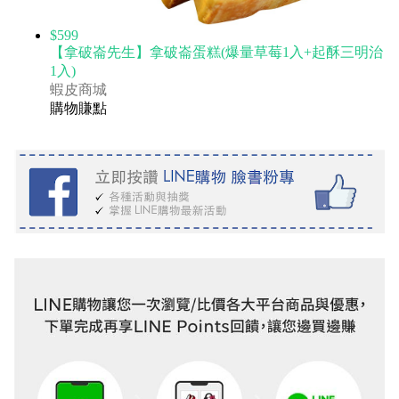
$599
【拿破崙先生】拿破崙蛋糕(爆量草莓1入+起酥三明治
1入)
蝦皮商城
購物賺點