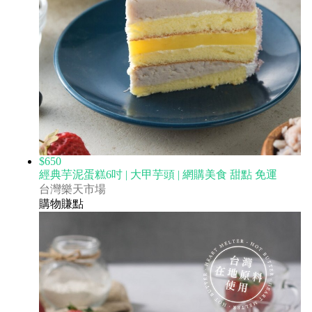
$650
經典芋泥蛋糕6吋 | 大甲芋頭 | 網購美食 甜點 免運
台灣樂天市場
購物賺點