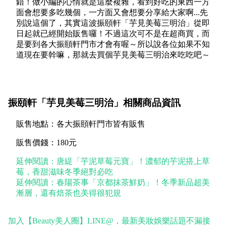
錯！做小編的心情就是這麼複雜，看到好吃的東西一方
面會想要多吃幾個，一方面又會想要分享給大家啊...先
別說這個了，其實這波振頤軒「芋見美莓三明治」從即
日起就已經開始販售囉！不過這次可不是在超商買，而
是要到各大振頤軒門市才會有喔～所以說各位如果不知
道現在要幹嘛，那就去買個芋見美莓三明治來吃吃吧～
振頤軒「芋見美莓三明治」相關商品資訊
販售地點：各大振頤軒門市皆有販售
販售價錢：180元
延伸閱讀：唐緹「芋泥草莓元寶」！濃郁的芋泥搭上草
莓，香甜滋味冬季絕對必吃
延伸閱讀：春陽茶事「京都抹茶鮮奶」！冬季新品超美
漸層，還有焙茶也美得很犯規
加入【Beauty美人圈】LINE@，最新美妝娛樂話題不漏接