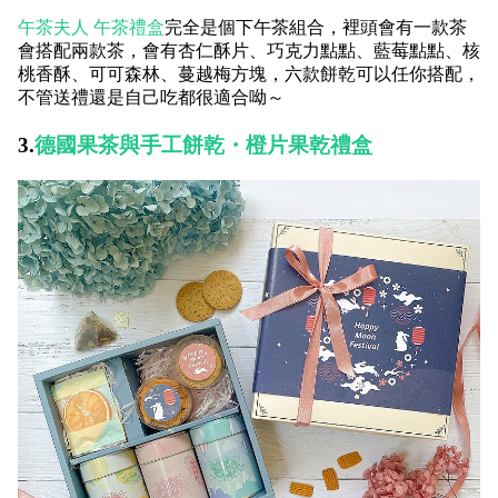
午茶夫人 午茶禮盒
完全是個下午茶組合，裡頭會有一款茶
會搭配兩款茶，會有杏仁酥片、巧克力點點、藍莓點點、核
桃香酥、可可森林、蔓越梅方塊，六款餅乾可以任你搭配，
不管送禮還是自己吃都很適合呦～
3.
德國果茶與手工餅乾・橙片果乾禮盒