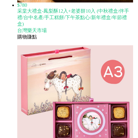
$780
采棠大禮盒-鳳梨酥12入+老婆餅10入 (中秋禮盒/伴手
禮/台中名產/手工糕餅/下午茶點心/新年禮盒/年節禮
盒)
台灣樂天市場
購物賺點