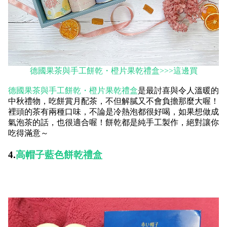
德國果茶與手工餅乾・橙片果乾禮盒>>>這邊買
德國果茶與手工餅乾・橙片果乾禮盒
是最討喜與令人溫暖的
中秋禮物，吃餅賞月配茶，不但解膩又不會負擔那麼大喔！
裡頭的茶有兩種口味，不論是冷熱泡都很好喝，如果想做成
氣泡茶的話，也很適合喔！餅乾都是純手工製作，絕對讓你
吃得滿意～
4.
高帽子藍色餅乾禮盒