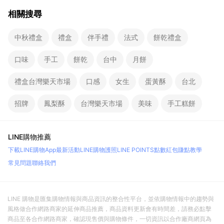
相關搜尋
中秋禮盒
禮盒
伴手禮
法式
餅乾禮盒
口味
手工
餅乾
台中
月餅
禮盒台灣樂天市場
口感
女生
蛋黃酥
台北
招牌
鳳梨酥
台灣樂天市場
美味
手工糕餅
LINE購物推薦
下載LINE購物App
最新活動
LINE購物護照
LINE POINTS點數紅包
賺點教學
常見問題
聯絡我們
LINE 購物是匯集購物情報與商品資訊的整合性平台，並依購物情報中的趨勢與
風格做合作網路商家的延伸商品推薦，商品資料更新會有時間差，請務必點擊
商品至各合作網路商家，確認現售價與購物條件，一切資訊以合作廠商網頁為