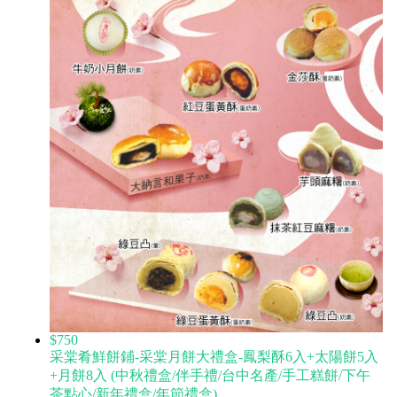
$750
采棠肴鮮餅鋪-采棠月餅大禮盒-鳳梨酥6入+太陽餅5入
+月餅8入 (中秋禮盒/伴手禮/台中名產/手工糕餅/下午
茶點心/新年禮盒/年節禮盒)