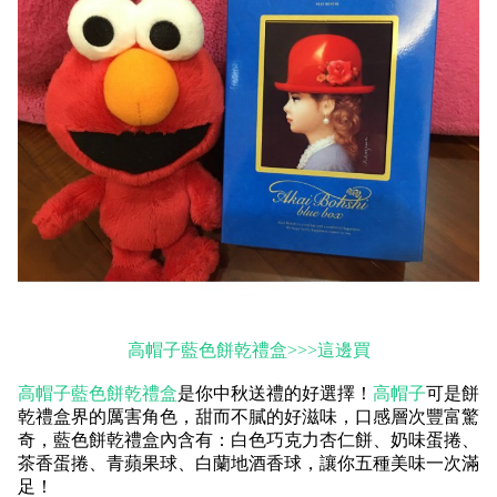
高帽子藍色餅乾禮盒>>>這邊買
高帽子藍色餅乾禮盒
是你中秋送禮的好選擇！
高帽子
可是餅
乾禮盒界的厲害角色，甜而不膩的好滋味，口感層次豐富驚
奇，藍色餅乾禮盒內含有：白色巧克力杏仁餅、奶味蛋捲、
茶香蛋捲、青蘋果球、白蘭地酒香球，讓你五種美味一次滿
足！