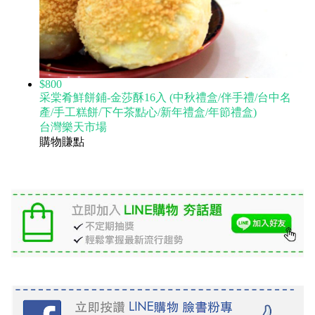
$800
采棠肴鮮餅鋪-金莎酥16入 (中秋禮盒/伴手禮/台中名
產/手工糕餅/下午茶點心/新年禮盒/年節禮盒)
台灣樂天市場
購物賺點