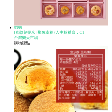
$399
[喜憨兒幾米] 飛象幸福7入中秋禮盒．C1
台灣樂天市場
購物賺點