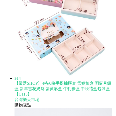
$14
【嚴選SHOP】4格/6格手提抽屜盒 雪媚娘盒 開窗月餅
盒 新年雪花奶酥 蛋黄酥盒 牛軋糖盒 中秋禮盒包裝盒
【C115】
台灣樂天市場
購物賺點