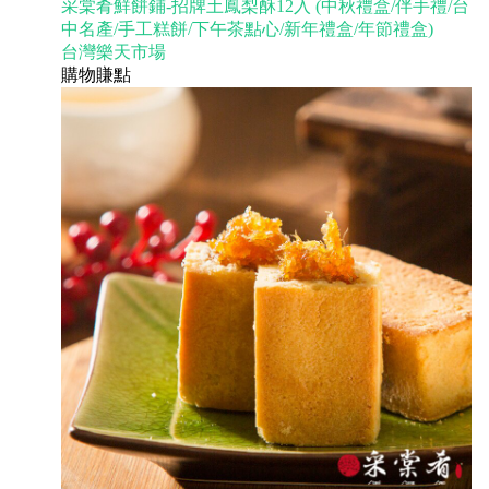
采棠肴鮮餅鋪-招牌土鳳梨酥12入 (中秋禮盒/伴手禮/台
中名產/手工糕餅/下午茶點心/新年禮盒/年節禮盒)
台灣樂天市場
購物賺點