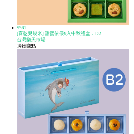
$561
[喜憨兒幾米] 甜蜜依偎9入中秋禮盒．D2
台灣樂天市場
購物賺點