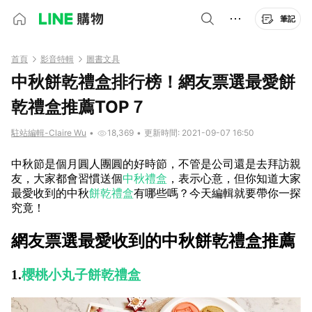
筆記
首頁
影音特輯
圖書文具
中秋餅乾禮盒排行榜！網友票選最愛餅
乾禮盒推薦TOP７
駐站編輯-Claire Wu
•
18,369
•
更新時間: 2021-09-07 16:50
中秋節是個月圓人團圓的好時節，不管是公司還是去拜訪親
友，大家都會習慣送個
中秋禮盒
，表示心意，但你知道大家
最愛收到的中秋
餅乾禮盒
有哪些嗎？今天編輯就要帶你一探
究竟！
網友票選最愛收到的中秋餅乾禮盒推薦
1.
櫻桃小丸子餅乾禮盒