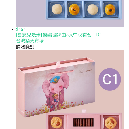
$467
[喜憨兒幾米] 樂游圓舞曲8入中秋禮盒．B2
台灣樂天市場
購物賺點