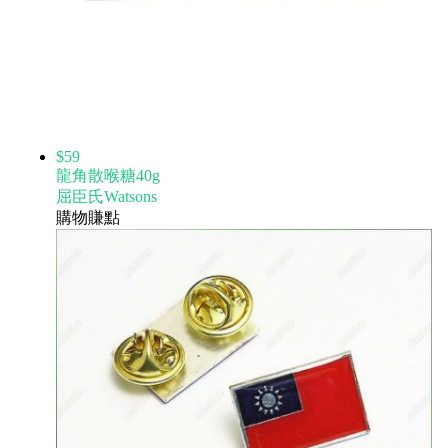
$59
龍角散喉糖40g
屈臣氏Watsons
購物賺點