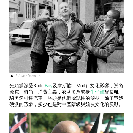
▲
Photo Source
光頭黨深受Rude
Boy
及摩斯族（Mod）文化影響，崇尚
龐克、時尚、消費主義，衣著多為緊身
牛仔褲
配長靴，
騎著速可達汽車，平頭是他們標誌性的髮型，除了營造
硬派的形象，多少也是對中產階級與嬉皮文化的反動。