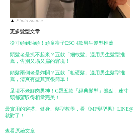
▲
Photo Source
更多髮型文章
從寸頭到油頭！頑童瘦子ESO 4款男生髮型推薦
頭髮老是抓不起來？五款「細軟髮」適用男生髮型推
薦，告別又塌又扁的窘境！
頭髮兩側老是炸開？五款「粗硬髮」適用男生髮型推
薦，清爽有型其實很簡單！
足壇不老鮮肉男神！C羅五款「經典髮型」盤點，連寸
頭都駕馭得相當完美！
最實用的穿搭、健身、髮型教學，看《MF變型男》LINE@
就對了！
查看原始文章