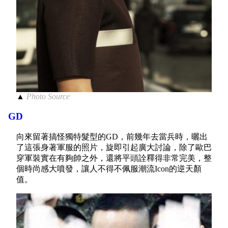
▲
Photo Source
GD
向來留著搞怪獨特髮型的GD，前幾年去當兵時，曬出
了這張身著軍服的照片，旋即引起廣大討論，除了歐巴
穿軍裝實在有夠帥之外，還將平頭詮釋得非常完美，整
個時尚感大噴發，讓人不得不佩服潮流Icon的逆天顏
值。