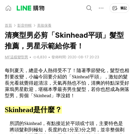
筆記
首頁
影音特輯
美妝保養
清爽型男必剪「Skinhead平頭」髮型
推薦，男星示範給你看！
MF這樣變型男
•
6,830
•
發佈時間: 2020-08-17 20:23
每到夏天，總是令人熱得受不了！隨著季節變化，髮型也相
對要改變，小編今回要介紹的「Skinhead平頭」，激短的髮
長光看就覺得超清涼，天氣再熱也不怕，清爽的特點深受好
萊塢男星歡迎，堪稱本季最夯男生髮型，若你也想成為俐落
型男，剪個「Skinhead」準沒錯！
Skinhead是什麼？
所謂的Skinhead，有點接近於平頭或寸頭，主要特色是
將頭髮剃到極短，長度約在1分至3分之間，並非整個剃