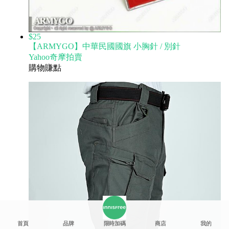
$25
【ARMYGO】中華民國國旗 小胸針 / 別針
Yahoo奇摩拍賣
購物賺點
首頁
品牌
限時加碼
商店
我的