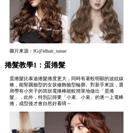
圖片來源：IG@idhair_sunae
捲髮教學1：蛋捲髮
蛋捲髮比泰迪捲髮捲度更大，同時有著較明顯的波紋線
條，能幫圓臉型的女孩修飾臉型輪廓。對新手來說，選
用帶有小夾子的筒狀電捲棒能較簡單地做出「蛋捲
髮」，此外，特別記得要「小束、小束」的逐一上電棒
捲，成型後才會自然好看唷～