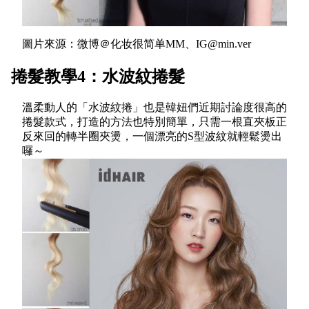
圖片來源：微博＠化妆很简单MM、IG@min.ver
捲髮教學4：水波紋捲髮
溫柔動人的「水波紋捲」也是韓妞們近期討論度很高的
捲髮款式，打造的方法也特別簡單，只需一根直夾板正
反來回的轉半圈夾燙，一個漂亮的S型波紋就輕鬆燙出
囉～