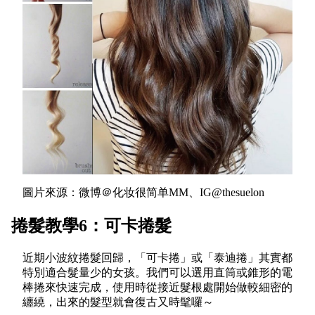
圖片來源：微博＠化妆很简单MM、IG@thesuelon
捲髮教學6：可卡捲髮
近期小波紋捲髮回歸，「可卡捲」或「泰迪捲」其實都
特別適合髮量少的女孩。我們可以選用直筒或錐形的電
棒捲來快速完成，使用時從接近髮根處開始做較細密的
纏繞，出來的髮型就會復古又時髦囉～