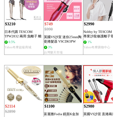
$3210
$749
$2990
$990
日本代購 TESCOM
Nobby by TESCOM 
TPW2832 兩用 負離子 離
專業沙龍修護離子電
英國VS沙宣 迷你25mm陶
子夾...
...
瓷捲髮器 VSCD63PW
0.5%
1%
Yahoo奇摩超級商城
3%
Yahoo奇摩購物中心
台灣樂天市場
$2114
$1100
$2980
$2890
富麗雅Fodia 鏡面K金加
英國VS沙宣 直捲兩用