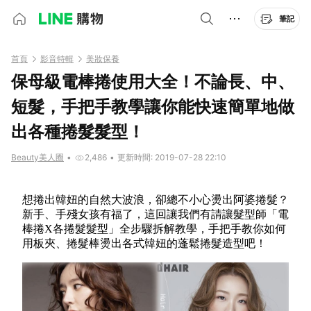
筆記
首頁
影音特輯
美妝保養
保母級電棒捲使用大全！不論長、中、
短髮，手把手教學讓你能快速簡單地做
出各種捲髮髮型！
Beauty美人圈
•
2,486
•
更新時間: 2019-07-28 22:10
想捲出韓妞的自然大波浪，卻總不小心燙出阿婆捲髮？
新手、手殘女孩有福了，這回讓我們有請讓髮型師「電
棒捲X各捲髮髮型」全步驟拆解教學，手把手教你如何
用板夾、捲髮棒燙出各式韓妞的蓬鬆捲髮造型吧！