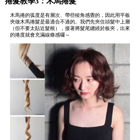
捲髮教學3：木馬捲髮
木馬捲的弧度是有層次、帶些稜角感覺的，因此用平板
夾做木馬捲髮是最適合不過的。我們先夾住頭髮中上層
（但不要太貼近髮根），接著將髮尾纏繞於板夾，出來
的捲度就會充滿線條感囉～