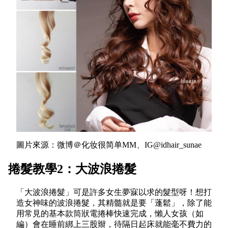
圖片來源：微博＠化妆很简单MM、IG@idhair_sunae
捲髮教學2：大波浪捲髮
「大波浪捲髮」可是許多女生夢寐以求的髮型呀！想打
造女神味的波浪捲髮，其精髓就是要「蓬鬆」，除了能
用常見的基本款筒狀電捲棒快速完成，懶人女孩（如
編）會在睡前綁上三股辮，待隔日起床就能毫不費力的