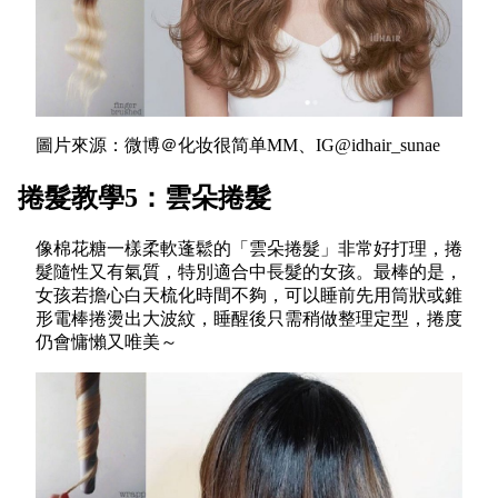
圖片來源：微博＠化妆很简单MM、IG@idhair_sunae
捲髮教學5：雲朵捲髮
像棉花糖一樣柔軟蓬鬆的「雲朵捲髮」非常好打理，捲
髮隨性又有氣質，特別適合中長髮的女孩。最棒的是，
女孩若擔心白天梳化時間不夠，可以睡前先用筒狀或錐
形電棒捲燙出大波紋，睡醒後只需稍做整理定型，捲度
仍會慵懶又唯美～