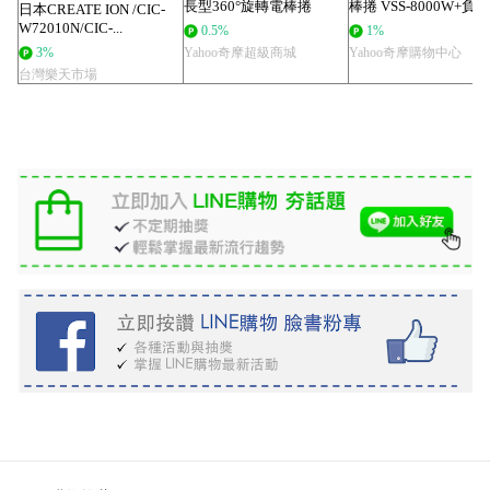
長型360°旋轉電棒捲
棒捲 VSS-8000W+負
日本CREATE ION /CIC-
HA00...
吹風...
W72010N/CIC-...
0.5%
1%
3%
Yahoo奇摩超級商城
Yahoo奇摩購物中心
台灣樂天市場