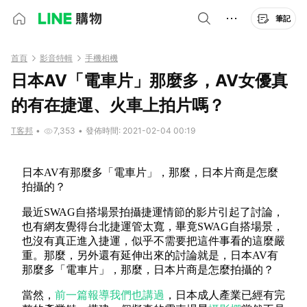
筆記
首頁
影音特輯
手機相機
日本AV「電車片」那麼多，AV女優真
的有在捷運、火車上拍片嗎？
T客邦
•
7,353
•
發佈時間: 2021-02-04 00:19
日本AV有那麼多「電車片」，那麼，日本片商是怎麼
拍攝的？
最近SWAG自搭場景拍攝捷運情節的影片引起了討論，
也有網友覺得台北捷運管太寬，畢竟SWAG自搭場景，
也沒有真正進入捷運，似乎不需要把這件事看的這麼嚴
重。那麼，另外還有延伸出來的討論就是，日本AV有
那麼多「電車片」，那麼，日本片商是怎麼拍攝的？
當然，
前一篇報導我們也講過
，日本成人產業已經有完