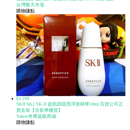
台灣樂天市場
購物賺點
$3,199
SKII SK2 SK-II 超肌因阻黑淨斑精華30ml 百貨公司正
貨盒裝【全新專櫃貨】
Yahoo奇摩超級商城
購物賺點