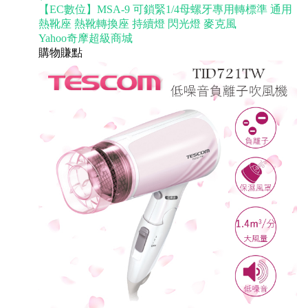
【EC數位】MSA-9 可鎖緊1/4母螺牙專用轉標準 通用
熱靴座 熱靴轉換座 持續燈 閃光燈 麥克風
Yahoo奇摩超級商城
購物賺點