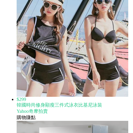
$299
韓國時尚修身顯瘦三件式泳衣比基尼泳裝
Yahoo奇摩拍賣
購物賺點