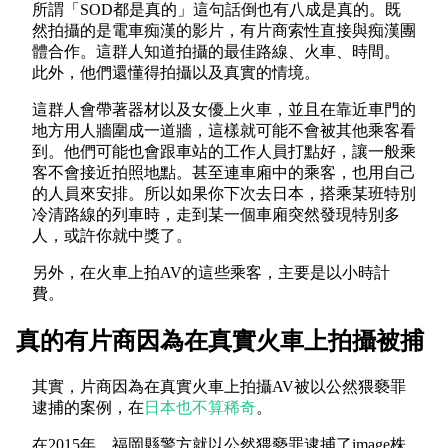
所謂「SOD都是真的」這句話倒也有八成是真的。既
然拍攝的是電車痴漢的影片，有片商索性直接與痴漢團
體合作。這群人知道拍攝的最佳路線、火車、時間。
此外，他們還懂得拍攝以及真實的情境。
這群人會帶著器材以及女優上火車，並且在靠近車門的
地方用人牆圍成一道牆，這樣就可能不會被其他乘客看
到。他們可能也會跟車站的工作人員打點好，讓一般乘
客不會接近拍照地點。甚至連車廂中的乘客，也用自己
的人員來安排。所以如果你下次去日本，搭乘某班特別
冷清路線的列車時，走到某一個車廂突然發現特別多
人，或許你就中獎了。
另外，在火車上拍AV的這些乘客，主要是以小時計
費。
真的有片商因為在真實火車上拍攝被捕
其實，片商因為在真實火車上拍攝AV被以公然猥褻罪
逮捕的案例，在
日本也不算稀奇
。
在2015年，福岡縣警方就以公然猥褻罪逮捕了image株