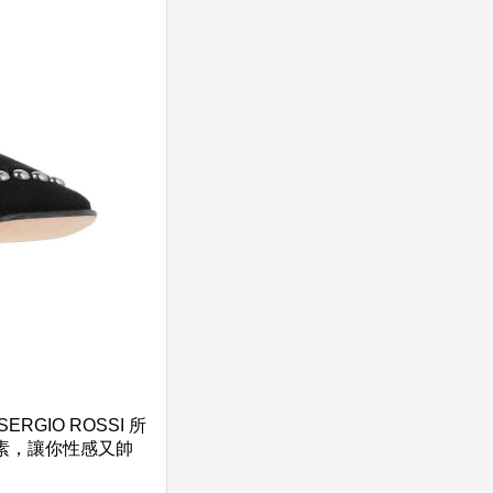
IO ROSSI 所
素，讓你性感又帥