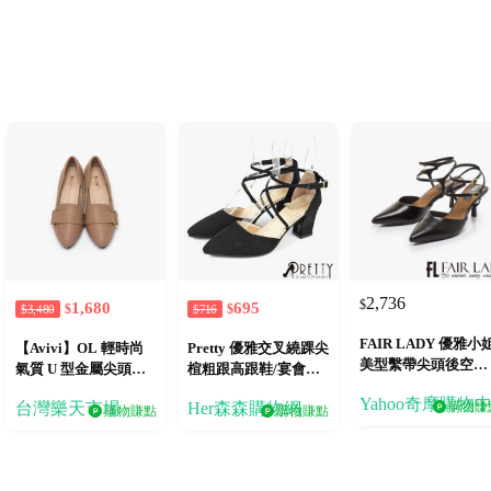
2,736
$
1,680
695
$
$
$3,480
$716
FAIR LADY 優雅小
【Avivi】OL 輕時尚
Pretty 優雅交叉繞踝尖
美型繫帶尖頭後空高
氣質 U 型金屬尖頭高
楦粗跟高跟鞋/宴會鞋/
跟鞋 黑
跟鞋
約會鞋E-20007
Yahoo奇摩購物
台灣樂天市場
Her森森購物網
購物賺
購物賺點
購物賺點