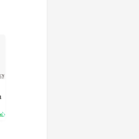
姐
中心
點