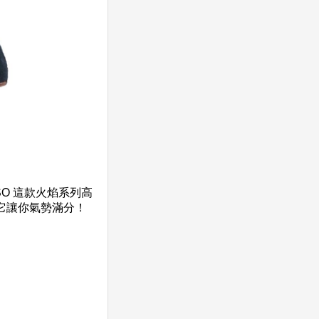
SO 這款火焰系列高
它讓你氣勢滿分！