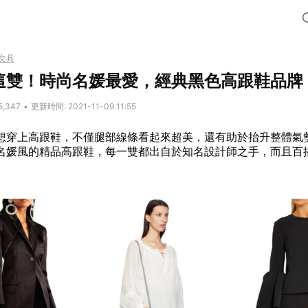
文具
這雙！時尚名媛最愛，經典黑色高跟鞋品牌
5,347
•
更新時間: 2021-11-09 11:55
想穿上高跟鞋，不僅腿部線條看起來超美，還有助於抬升整體氣
名媛風的精品高跟鞋，每一雙都出自於知名設計師之手，而且百