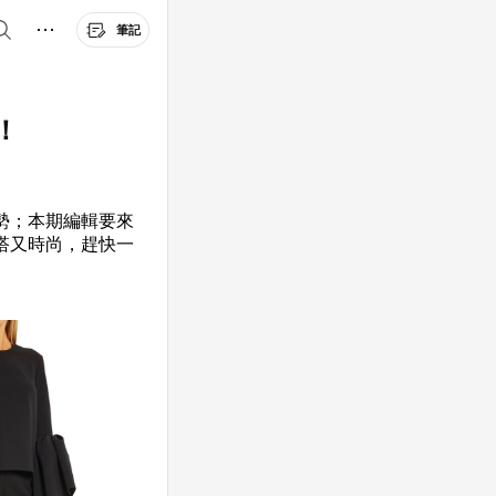
筆記
！
勢；本期編輯要來
搭又時尚，趕快一