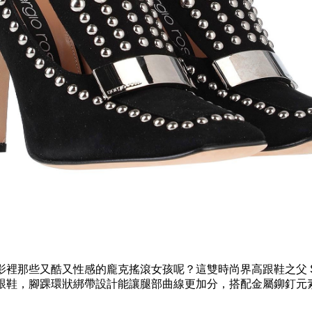
裡那些又酷又性感的龐克搖滾女孩呢？這雙時尚界高跟鞋之父 SERG
跟鞋，腳踝環狀綁帶設計能讓腿部曲線更加分，搭配金屬鉚釘元