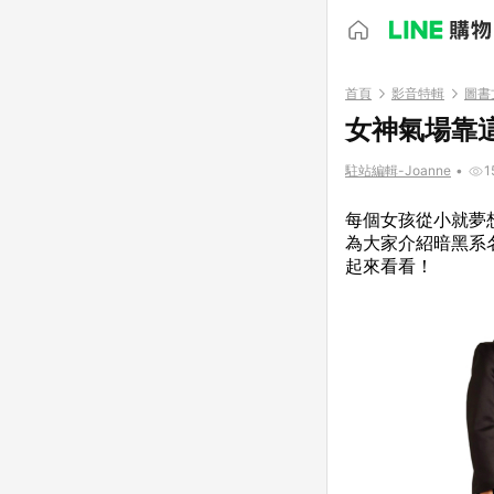
首頁
影音特輯
圖書
女神氣場靠
駐站編輯-Joanne
•
1
每個女孩從小就夢
為大家介紹暗黑系
起來看看！