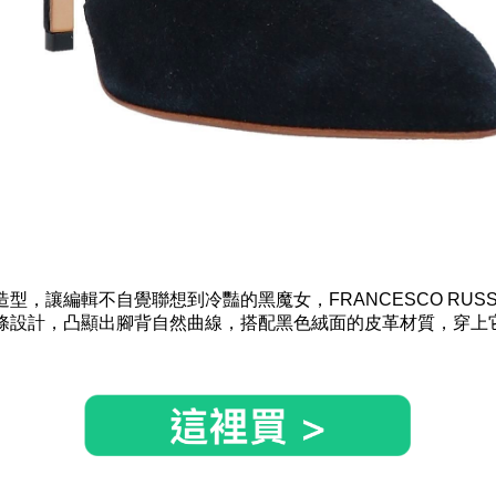
型，讓編輯不自覺聯想到冷豔的黑魔女，FRANCESCO RUS
條設計，凸顯出腳背自然曲線，搭配黑色絨面的皮革材質，穿上