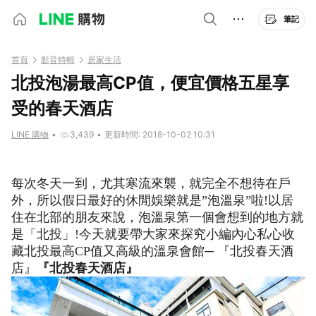
筆記
首頁
影音特輯
居家生活
北投泡湯最高CP值，便宜價格五星享
受的春天酒店
LINE 購物
•
3,439
•
更新時間: 2018-10-02 10:31
每次冬天一到，尤其寒流來襲，就完全不想待在戶
外，所以假日最好的休閒娛樂就是”泡溫泉”啦!以居
住在北部的朋友來說，泡溫泉第一個會想到的地方就
是「北投」!今天就要帶大家來探究小編內心私心收
藏北投最高CP值又高級的溫泉會館─ 『北投春天酒
店』
『北投春天酒店』