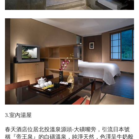
3.室內湯屋
春天酒店位居北投溫泉源頭-大磺嘴旁，引流日本號
稱『帝王泉』的白磺溫泉，純淨天然，色澤呈牛奶般