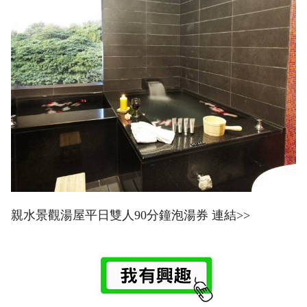
親水景觀湯屋平日雙人90分鐘泡湯券 連結>>