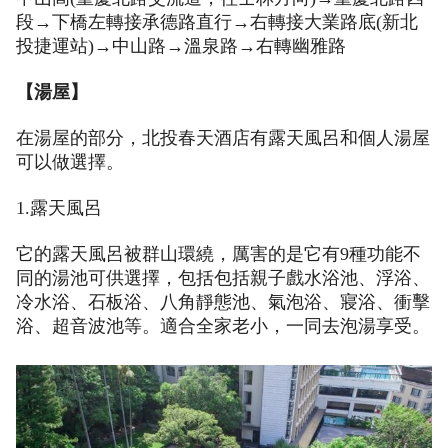
段→下橋左轉接承德路直行→右轉接大業路底(新北
投捷運站)→中山路→溫泉路→右轉幽雅路
【湯屋】
在湯屋的部分，北投春天酒店有露天風呂和個人湯屋
可以做選擇。
1.露天風呂
它的露天風呂被群山環繞，厲害的是它有9種功能不
同的湯池可供選擇，包括包括親子戲水浴池、浮浴、
冷水浴、石板浴、八角靜態池、氣泡浴、寢浴、衝擊
浴、超音波池等。適合全家老小，一同去泡湯享受。