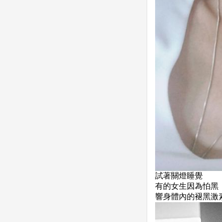
試著關燈睡覺
有的女生因為怕黑
響身體內的褪黑激