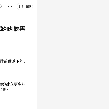
筆記
肥肉肉說再
睡前做以下的5
助妳建立更多的
健康～