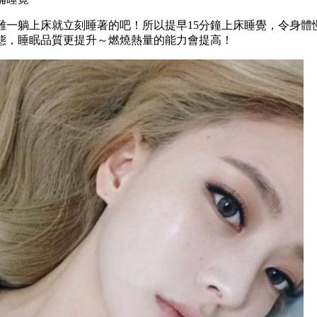
難一
躺上床就立刻睡著的吧！所以提早15分鐘上床睡覺，令身體
態，睡眠品質更提升～燃燒熱量的能力會提高！