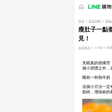
首頁
影音特輯
美妝
瘦肚子一點
見！
女生集合
•
192
•
更新時
失眠真的很痛苦
個小習慣之外，
睡前一杯熱牛奶
這個小方法一定
肌肉，增加妳的