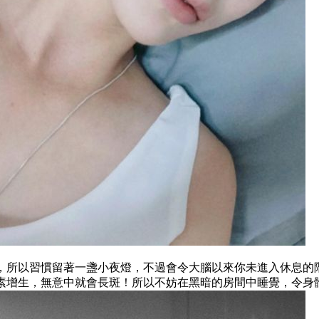
，所以習慣留著一盞小夜燈，不過會令大腦以來你未進入休息的
素增生，無意中就會長斑！所以不妨在黑暗的房間中睡覺，令身