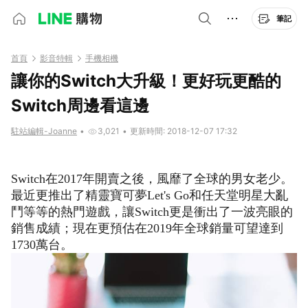
筆記
首頁
影音特輯
手機相機
讓你的Switch大升級！更好玩更酷的
Switch周邊看這邊
駐站編輯-Joanne
•
3,021
•
更新時間: 2018-12-07 17:32
Switch在2017年開賣之後，風靡了全球的男女老少。
最近更推出了精靈寶可夢Let's Go和任天堂明星大亂
鬥等等的熱門遊戲，讓Switch更是衝出了一波亮眼的
銷售成績；現在更預估在2019年全球銷量可望達到
1730萬台。