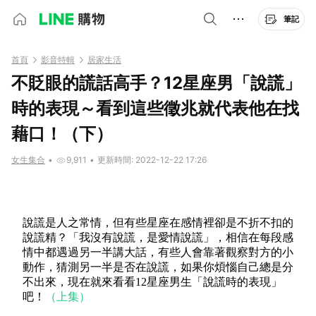
筆記
首頁
影音特輯
居家生活
不貶眼的謊話高手？12星座男「說謊」
時的表現～看到這些徵兆就代表他在找
藉口！（下）
女生集合
•
9,911
•
更新時間: 2022-12-22 17:26
說謊是人之常情，但有些星座在感情裡卻是不折不扣的
說謊精？「我沒有說謊，是愛情說謊」，相信在每段感
情中都遇過另一半講大話，有些人會靠著觀察對方的小
動作，猜測另一半是否在說謊，如果你煩惱自己總是分
不出來，現在就來看看12星座男生「說謊時的表現」
吧！
（上集）