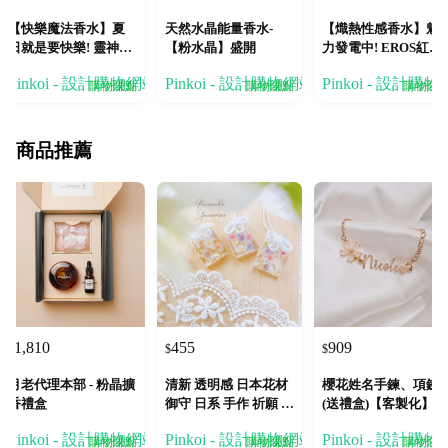
【快樂魔法香水】夏
天然水晶能量香水-
【熾熱性感香水】魅
日就是要快樂! 靈神Ps
【粉水晶】盛開
力發電中! EROS紅色
yche 快樂橙花 精油香
愛神香水 頂級招蜂
Pinkoi - 設計購物網站
Pinkoi - 設計購物網站
Pinkoi - 設計購
水
購物賺點
購物賺點
購物賺
商品推薦
1,810
455
909
$
$
$
月老代理本部 - 粉晶擴
清新 透明感 日本花材
櫻花姓名手鍊、項鍊
香禮盒
御守 日系 手作 祈願 少
(送禮盒)【客製化】
女 禮物 吊飾 蝶
Pinkoi - 設計購物網站
Pinkoi - 設計購物網站
Pinkoi - 設計購
購物賺點
購物賺點
購物賺