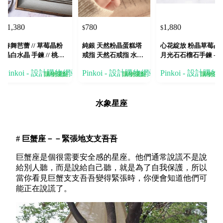
1,380
780
1,880
$
$
$
春舞芭蕾 // 草莓晶粉
純銀 天然粉晶蛋糕塔
心花綻放 粉晶草莓晶
晶白水晶 手鍊 // 桃花
戒指 天然石戒指 水晶
月光石石榴石手鍊 - 
人緣 貴人運
戒指
福人緣
Pinkoi - 設計購物網站
Pinkoi - 設計購物網站
Pinkoi - 設計購
購物賺點
購物賺點
購物賺
水象星座
# 巨蟹座－－緊張地支支吾吾
巨蟹座是個很需要安全感的星座。他們通常說謊不是說
給別人聽，而是說給自己聽，就是為了自我保護，所以
當你看見巨蟹支支吾吾變得緊張時，你便會知道他們可
能正在說謊了。