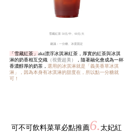
雪藏紅茶
50
元
/
中、
60
元
/
大
建議：一分糖、冰度固定
「雪藏紅茶」
aka
漂浮冰淇淋紅茶，厚實的紅茶與冰淇
淋的奶香相互交織
（視覺超美）
，隨著融化會成為一杯
香濃醇厚的奶茶，
選用的冰淇淋就是「義美香草冰淇
淋」，因為本身有冰淇淋的甜度在，所以點一分糖就
可！
6.
可不可飲料菜單必點推薦
太妃紅