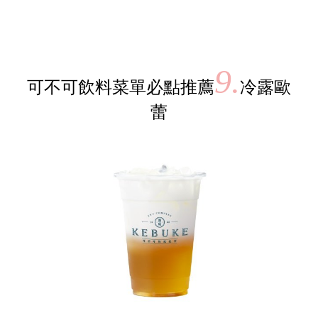
9.
可不可飲料菜單必點推薦
冷露歐
蕾