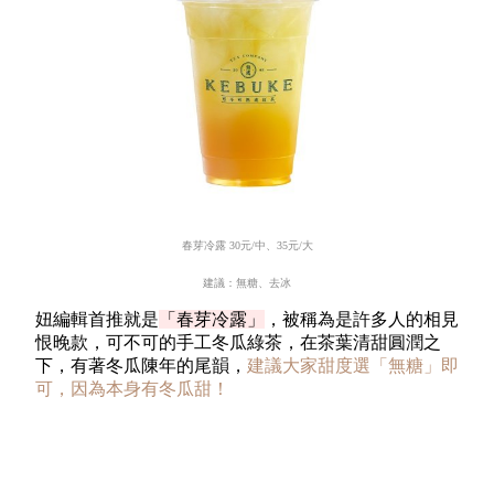
春芽冷露
30
元
/
中、
35
元
/
大
建議：無糖、去冰
妞編輯首推就是
「春芽冷露」
，被稱為是許多人的相見
恨晚款，可不可的手工冬瓜綠茶，在茶葉清甜圓潤之
下，有著冬瓜陳年的尾韻，
建議大家甜度選「無糖」即
可，因為本身有冬瓜甜！