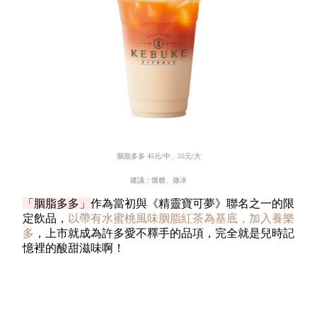
胭脂多多
45
元
/
中、
55
元
/
大
建議：微糖、微冰
「胭脂多多」
作為當初與《精靈寶可夢》聯名之一的限
定飲品，
以帶有水蜜桃風味胭脂紅茶為基底，加入養樂
多
，上市就成為許多愛不釋手的品項，完全就是兒時記
憶裡的酸甜滋味啊！