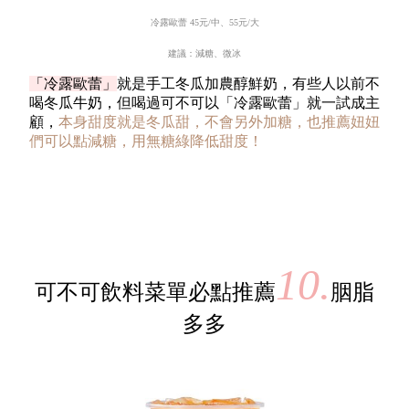
冷露歐蕾
45
元
/
中、
55
元
/
大
建議：減糖、微冰
「冷露歐蕾」
就是手工冬瓜加農醇鮮奶，有些人以前不
喝冬瓜牛奶，但喝過可不可以「冷露歐蕾」就一試成主
顧，
本身甜度就是冬瓜甜，不會另外加糖，也推薦妞妞
們可以點減糖，用無糖綠降低甜度！
10.
可不可飲料菜單必點推薦
胭脂
多多