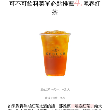
4.
可不可飲料菜單必點推薦
麗春紅
茶
麗春紅茶
30
元
/
中、
35
元
/
大
建議：無糖、微冰
如果覺得熟成紅茶太澀的話，那推薦
「麗春紅茶」
給大