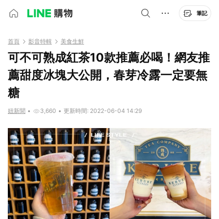
筆記
首頁
影音特輯
美食生鮮
可不可熟成紅茶10款推薦必喝！網友推
薦甜度冰塊大公開，春芽冷露一定要無
糖
妞新聞
•
3,660
•
更新時間: 2022-06-04 14:29