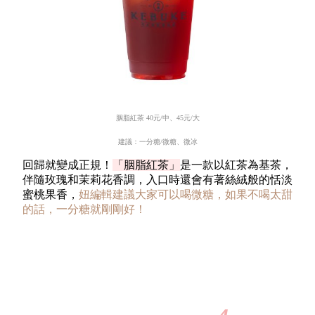
胭脂紅茶
40
元
/
中、
45
元
/
大
建議：一分糖
/
微糖、微冰
回歸就變成正規！
「胭脂紅茶」
是一款以紅茶為基茶，
伴隨玫瑰和茉莉花香調，入口時還會有著絲絨般的恬淡
蜜桃果香，
妞編輯建議大家可以喝微糖，如果不喝太甜
的話，一分糖就剛剛好！