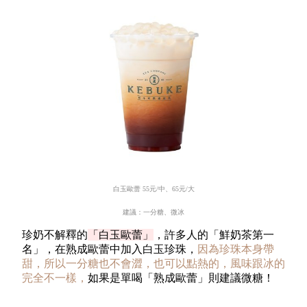
白玉歐蕾
55
元
/
中、
65
元
/
大
建議：一分糖、微冰
珍奶不解釋的
「白玉歐蕾」
，許多人的「鮮奶茶第一
名」，在熟成歐蕾中加入白玉珍珠，
因為珍珠本身帶
甜，所以一分糖也不會澀，也可以點熱的，風味跟冰的
完全不一樣，
如果是單喝「熟成歐蕾」則建議微糖！