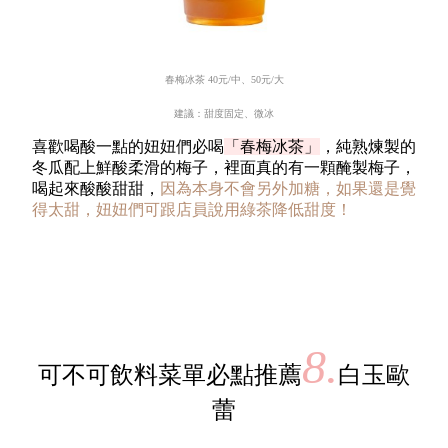
春梅冰茶
40
元
/
中、
50
元
/
大
建議：甜度固定、微冰
喜歡喝酸一點的妞妞們必喝
「春梅冰茶」
，純熟煉製的
冬瓜配上鮮酸柔滑的梅子，裡面真的有一顆醃製梅子，
喝起來酸酸甜甜，
因為本身不會另外加糖，如果還是覺
得太甜，妞妞們可跟店員說用綠茶降低甜度！
8.
可不可飲料菜單必點推薦
白玉歐
蕾