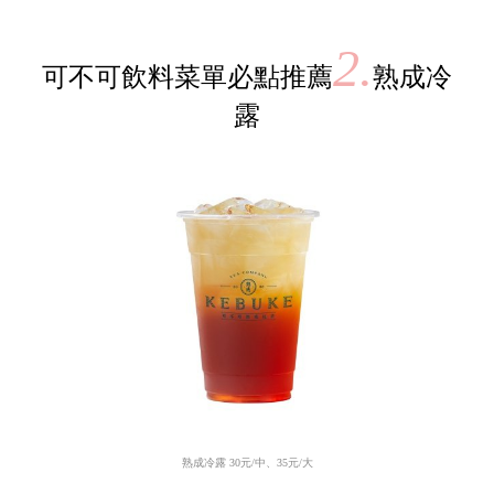
2.
可不可飲料菜單必點推薦
熟成冷
露
熟成冷露
30
元
/
中、
35
元
/
大