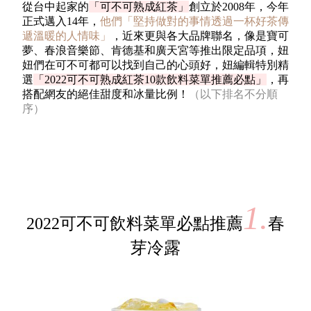
從台中起家的
「可不可熟成紅茶」
創立於
2008
年，今年
正式邁入
14
年，
他們「堅持做對的事情透過一杯好茶傳
遞溫暖的人情味」
，近來更與各大品牌聯名，像是寶可
夢、春浪音樂節、肯德基和廣天宮等推出限定品項，妞
妞們在可不可都可以找到自己的心頭好，妞編輯特別精
選
「2022可不可熟成紅茶
10
款飲料菜單推薦必點」
，再
搭配網友的絕佳甜度和冰量比例！
（以下排名不分順
序）
1.
2022可不可飲料菜單必點推薦
春
芽冷露