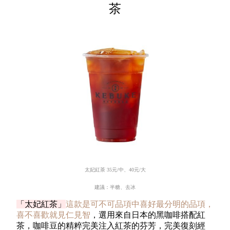
茶
太妃紅茶
35
元
/
中、
40
元
/
大
建議：半糖、去冰
「太妃紅茶」
這款是可不可品項中喜好最分明的品項，
喜不喜歡就見仁見智
，選用來自日本的黑咖啡搭配紅
茶，咖啡豆的精粹完美注入紅茶的芬芳，完美復刻經