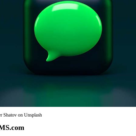
r Shatov
on
Unsplash
MS.com