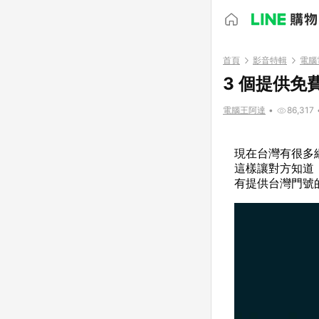
首頁
影音特輯
電腦
3 個提供
電腦王阿達
•
86,317
現在台灣有很多
這樣讓對方知道
有提供台灣門號